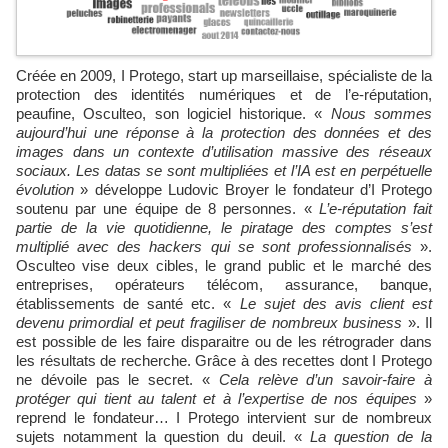
Créée en 2009, I Protego, start up marseillaise, spécialiste de la
protection des identités numériques et de l’e-réputation,
peaufine, Osculteo, son logiciel historique. «
Nous sommes
aujourd’hui une réponse à la protection des données et des
images dans un contexte d’utilisation massive des réseaux
sociaux. Les datas se sont multipliées et l’IA est en perpétuelle
évolution
» développe Ludovic Broyer le fondateur d’I Protego
soutenu par une équipe de 8 personnes. «
L’e-réputation fait
partie de la vie quotidienne, le piratage des comptes s’est
multiplié avec des hackers qui se sont professionnalisés
».
Osculteo vise deux cibles, le grand public et le marché des
entreprises, opérateurs télécom, assurance, banque,
établissements de santé etc. «
Le sujet des avis client est
devenu primordial et peut fragiliser de nombreux business
». Il
est possible de les faire disparaitre ou de les rétrograder dans
les résultats de recherche. Grâce à des recettes dont I Protego
ne dévoile pas le secret. «
Cela relève d’un savoir-faire à
protéger qui tient au talent et à l’expertise de nos équipes
»
reprend le fondateur… I Protego intervient sur de nombreux
sujets notamment la question du deuil. «
La question de la