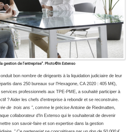
la gestion de l’entreprise". Photo©In Extenso
nduit bon nombre de dirigeants à la liquidation judiciaire de leur
répartis dans 250 bureaux sur l’Hexagone, CA 2020 : 405 M€),
s services professionnels aux TPE-PME, a souhaité participer à
tif ? Aider les chefs d’entreprise à rebondir et se reconstruire.
rée de trois ans "
, comme le précise Antoine de Riedmatten,
chaque collaborateur d’In Extenso qui le souhaiterait de devenir
ttre son savoir-faire et son expertise dans la gestion
édiaire.
" Ce partenariat se concrétisera par un don de 50 000 €