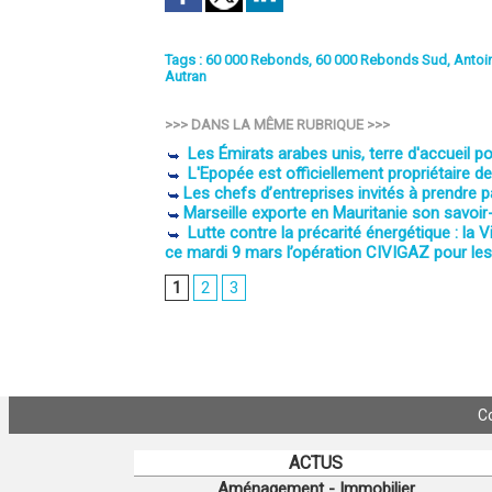
Tags
:
60 000 Rebonds
,
60 000 Rebonds Sud
,
Antoi
Autran
>>> DANS LA MÊME RUBRIQUE >>>
Les Émirats arabes unis, terre d'accueil p
L'Epopée est officiellement propriétaire de
​Les chefs d’entreprises invités à prendr
​Marseille exporte en Mauritanie son savoir
Lutte contre la précarité énergétique : la
ce mardi 9 mars l’opération CIVIGAZ pour le
1
2
3
C
ACTUS
Aménagement - Immobilier