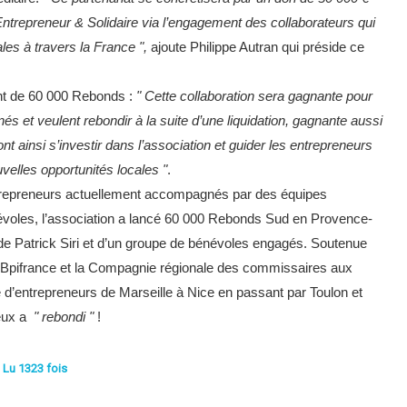
Entrepreneur & Solidaire via l’engagement des collaborateurs qui
ales à travers la France ",
ajoute Philippe Autran qui préside ce
nt de 60 000 Rebonds :
" Cette collaboration sera gagnante pour
s et veulent rebondir à la suite d’une liquidation, gagnante aussi
nt ainsi s’investir dans l’association et guider les entrepreneurs
velles opportunités locales "
.
ntrepreneurs actuellement accompagnés par des équipes
névoles, l’association a lancé 60 000 Rebonds Sud en Provence-
 de Patrick Siri et d’un groupe de bénévoles engagés. Soutenue
Bpifrance et la Compagnie régionale des commissaires aux
e d’entrepreneurs de Marseille à Nice en passant par Toulon et
eux a
" rebondi "
!
| Lu 1323 fois