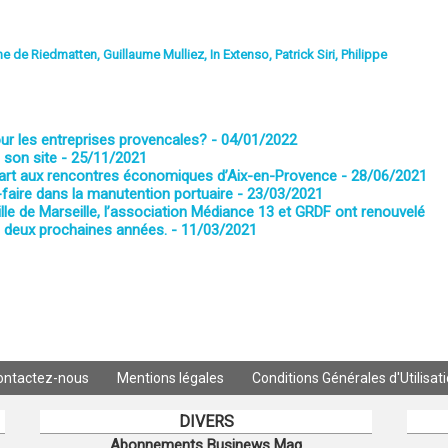
ne de Riedmatten
,
Guillaume Mulliez
,
In Extenso
,
Patrick Siri
,
Philippe
our les entreprises provencales?
- 04/01/2022
 son site
- 25/11/2021
e part aux rencontres économiques d’Aix-en-Provence
- 28/06/2021
-faire dans la manutention portuaire
- 23/03/2021
 Ville de Marseille, l’association Médiance 13 et GRDF ont renouvelé
s deux prochaines années.
- 11/03/2021
ontactez-nous
Mentions légales
Conditions Générales d'Utilisat
DIVERS
Abonnements Businews Mag