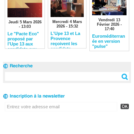
Vendredi 13
Mercredi 4 Mars
Jeudi 5 Mars 2026
Février 2026 -
2026 - 15:32
- 13:03
17:40
L'Upe 13 et La
Le "Pacte Eco"
Euroméditerran
Provence
proposé par
ée en version
reçoivent les
l'Upe 13 aux
"pulse"
candidats
candidats aux
municipales