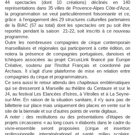
44 spectacles (dont 10 créations) déclinés en 140
représentations dans 35 villes de Provence-Alpes Côte-d’Azur,
la programmation se veut particulièrement foisonnante et ce,
grâce à l’engagement des 29 structures culturelles partenaires
de la BIAC (57 au total) dont les spectacles ont pu soit être
reportés pendant la saison 21-22, soit inscrits à ce nouveau
programme.
Outre les nombreuses compagnies de cirque contemporain
marseillaises et régionales qui participeront à cette édition, on
notera la présence de compagnies portugaises, danoises et
tchèques associées au projet CircusLink financé par Europe
Créative, soutenu par l’Institut Français et coordonné par
Archaos. Il s’agit d’une plateforme de mise en relation entre
compagnies du cirque et programmateurs.
Ce sera aussi le retour attendu des chapiteaux emblématiques
qui se dresseront à Marseille au théâtre du Centaure et sur le
J4, au festival Les Elancées d’Istres, à Vitrolles et à La Seyne-
sur-Mer. En raison de la situation sanitaire, il n’y aura pas de
billetterie sur place mais uniquement des places en vente sur le
site de la biennale et sur d'autres points de vente digitaux.
A noter : des restitutions ou des présentations d’étapes de
projets circassiens « au long cours » élaborés dans le cadre du
vivre-ensemble seront proposées (cirque et insertion
professionnelle, intergénérationel et santé, milieu scolaire,