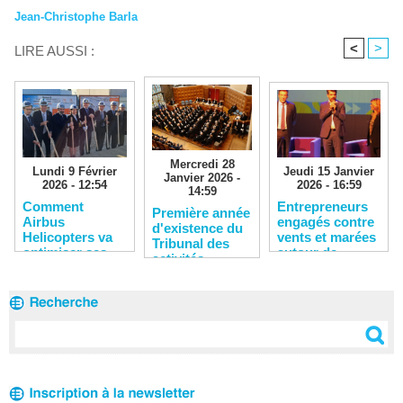
Jean-Christophe Barla
<
>
LIRE AUSSI :
Mercredi 28
Lundi 9 Février
Jeudi 15 Janvier
Janvier 2026 -
2026 - 12:54
2026 - 16:59
14:59
Comment
Entrepreneurs
​Première année
Airbus
engagés contre
d'existence du
Helicopters va
vents et marées
Tribunal des
optimiser ses
autour de
activités
compétences
l’étang de Berre
économiques
stratégiques
de Marseille