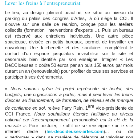
Lever les freins à l’entrepreneuriat
Le lieu, au design joliment peaufiné, se situe au niveau du
parking du palais des congrès d’Arles, là où siège la CCI. Il
s’ouvre sur une salle de réunion, conçue pour les ateliers
collectifs (formation, interventions d’experts…). Puis un bureau
est réservé aux entretiens individuels. Une autre pièce
spacieuse, divisée en petits bureaux, permet de travailler en
coworking. Une kitchenette et des sanitaires complètent le
confort d’un espace jusqu’alors invisibilisé sur le site et
désormais bien identifié par son enseigne. Intégrer « Les
DéCCIdeuses » coûte 50 euros par an puis 150 euros par mois
durant un an (renouvelable) pour profiter de tous ses services et
participer à ses événements.
«
Nous savons qu’un tel projet représente du boulot, des
budgets, une organisation à porter, mais il peut lever les freins
d’accès au financement, de formation, de réseau et de manque
ère
de confiance en soi
, relève Fany Ruin, 1
vice-présidente de
CCI France.
Nous souhaitons étendre l’initiative au niveau
national car l’accompagnement personnalisé est la clé de la
réussite
». Pour postuler, il suffit de se renseigner sur le site
internet dédié (
les-deccideuses-arles.com
)... ou de
« performer » dans sa manière de défendre et valoriser son