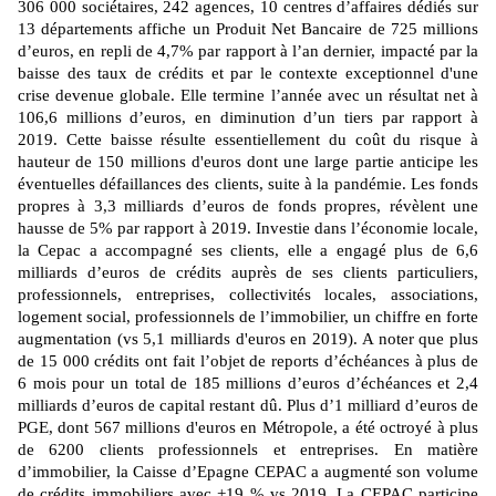
306 000 sociétaires, 242 agences, 10 centres d’affaires dédiés sur
13 départements affiche
un Produit Net Bancaire de 725 millions
d’euros, en repli de 4,7% par rapport à l’an dernier, impacté par la
baisse des taux de crédits et par le contexte exceptionnel d'une
crise devenue globale. Elle termine l’année avec un résultat net à
106,6 millions d’euros, en diminution d’un tiers par rapport à
2019. Cette baisse résulte essentiellement du coût du risque à
hauteur de 150 millions d'euros dont une large partie anticipe les
éventuelles défaillances des clients, suite à la pandémie. Les fonds
propres à 3,3 milliards d’euros de fonds propres, révèlent une
hausse de 5% par rapport à 2019.
Investie dans l’économie locale,
la Cepac a accompagné ses clients
, elle a engagé plus de 6,6
milliards d’euros de crédits auprès de ses clients particuliers,
professionnels, entreprises, collectivités locales, associations,
logement social, professionnels de l’immobilier, un chiffre en forte
augmentation (vs 5,1 milliards d'euros en 2019). A noter que plus
de 15 000 crédits ont fait l’objet de reports d’échéances à plus de
6 mois pour un total de 185 millions d’euros d’échéances et 2,4
milliards d’euros de capital restant dû. Plus d’1 milliard d’euros de
PGE, dont 567 millions d'euros en Métropole, a été octroyé à plus
de 6200 clients professionnels et entreprises. En matière
d’immobilier, la Caisse d’Epagne
CEPAC
a augmenté son volume
de crédits immobiliers avec +19 % vs 2019. La CEPAC participe