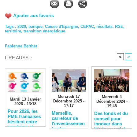
Ajouter aux favoris
Tags
:
2020
,
banque
,
Caisse d'Epargne
,
CEPAC
,
résultats
,
RSE
,
territoire
,
transition énergétique
Fabienne Berthet
<
>
LIRE AUSSI :
Mercredi 17
Mercredi 4
Mardi 13 Janvier
Décembre 2025 -
Décembre 2024 -
2026 - 13:18
17:17
19:48
​Pour 2026, les
​Marseille,
Des fonds et du
PME françaises
carrefour de
conseil pour
hésitent entre
l'investissemen
innover dans
prudence et
t entre
l’événementiel
timide espoir
l'Europe,