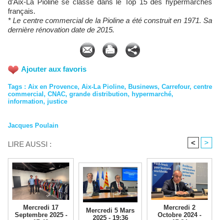
d’Aix-La Pioline se classe dans le Top 15 des hypermarchés
français.
* Le centre commercial de la Pioline a été construit en 1971. Sa
dernière rénovation date de 2015.
Ajouter aux favoris
Tags
:
Aix en Provence
,
Aix-La Pioline
,
Businews
,
Carrefour
,
centre
commercial
,
CNAC
,
grande distribution
,
hypermarché
,
information
,
justice
Jacques Poulain
<
>
LIRE AUSSI :
Mercredi 2
Mercredi 17
Mercredi 5 Mars
Octobre 2024 -
Septembre 2025 -
2025 - 19:36