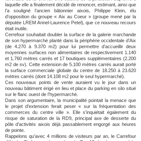
laquelle elle a finalement décidé de renoncer, estimant, ainsi que
l’a souligné l’ancien bâtonnier aixois, Philippe Klein, élu
d’opposition du groupe « Aix au Coeur » (groupe mené par la
députée LREM Annel-Laurence Petel), que ce nouveau recours
était inutile.
Cerrefour souhaitait doubler la surface de la galerie marchande
de son hypermarché planté dans la périphérie occidentale d’Aix
(de 4.270 à 9.370 m2) pour lui permettre d’accueillir deux
moyennes surfaces non alimentaires de respectivement 1.140
et 1.760 mètres carrés et 17 boutiques supplémentaires (2.200
m2 de sv). Cette extension de 5.100 mètres carrés aurait porté
la surface commerciale globale du centre de 18.250 à 23.620
mètres carrés (dont 14.108 m2 pour le seul hypermarché).
Ces nouveaux points de vente auraient vu le jour dans un
nouveau bâtiment érigé en lieu et place du parking en silo situé
sur le flanc ouest de l’hypermarché.
Dans son argumentaire, la municipalité pointait la menace que
le projet d’extension ferait peser « sur la fréquentation des
commerces du centre ville ». Elle s’inquiétait également du
risque de saturation de la RD9, principal axe de desserte du
pôle d’activités aixois déjà passablement engorgé aux heures
de pointe.
Rappelons qu’avec 4 millions de visiteurs par an, le Carrefour