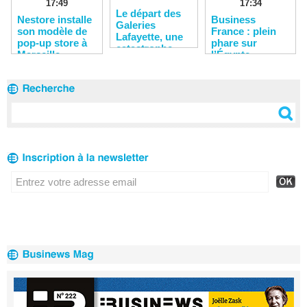
17:34
17:49
​Le départ des
​Business
Nestore installe
Galeries
France : plein
son modèle de
Lafayette, une
phare sur
pop-up store à
catastrophe
l’Égypte
Marseille
annoncée pour
le centre-ville
de Marseille ?