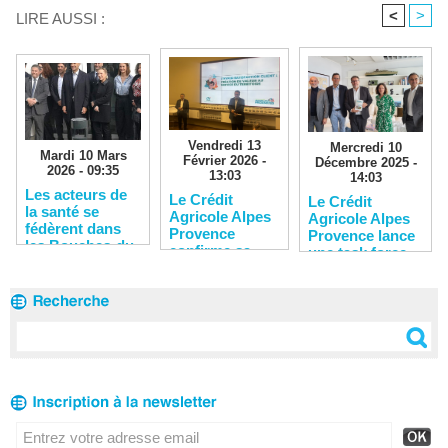
<
>
LIRE AUSSI :
Vendredi 13
Mercredi 10
Mardi 10 Mars
Février 2026 -
Décembre 2025 -
2026 - 09:35
13:03
14:03
Les acteurs de
Le Crédit
Le Crédit
la santé se
Agricole Alpes
Agricole Alpes
fédèrent dans
Provence
Provence lance
les Bouches-du-
confirme sa
une task force
Rhône
solidité
pour soutenir
financière
les entreprises
du territoire