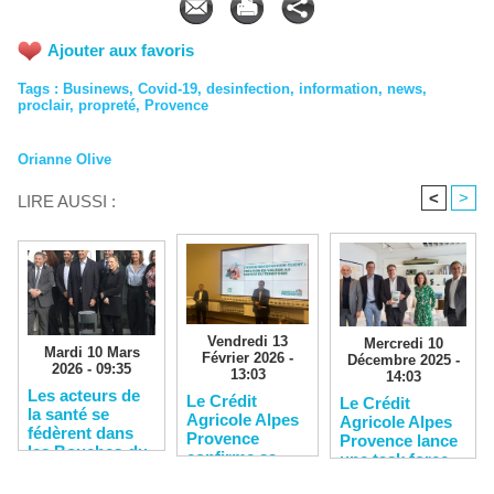
Ajouter aux favoris
Tags
:
Businews
,
Covid-19
,
desinfection
,
information
,
news
,
proclair
,
propreté
,
Provence
Orianne Olive
<
>
LIRE AUSSI :
Vendredi 13
Mercredi 10
Mardi 10 Mars
Février 2026 -
Décembre 2025 -
2026 - 09:35
13:03
14:03
Les acteurs de
Le Crédit
Le Crédit
la santé se
Agricole Alpes
Agricole Alpes
fédèrent dans
Provence
Provence lance
les Bouches-du-
confirme sa
une task force
Rhône
solidité
pour soutenir