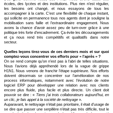
écoles, des lycées et des institutions. Plus rien n’est régulier,
les besoins ont changé, et nous essayons de tous les
accompagner à la carte. C’est une flexibilité de chaque instant,
qui sollicite en permanence tous nos agents dont je souligne la
mobilisation sans faille et l’extraordinaire engagement. Nous
avons la chance d’avoir assez peu de turn-over grâce à une
politique très forte d’encadrement. Ça évite les découragements
et ça nous rend très compétitifs et qualitatifs dans notre
secteur.
Quelles leçons tirez-vous de ces derniers mois et sur quoi
comptez-vous concentrer vos efforts pour « l’après » ?
On se rend compte qu’on n’est pas à l’abri de telles situations.
Nous l’avions déjà appréhendé lors de la vague de grippe
H1N1. Nous venons de franchir l’étape supérieure. Nos efforts
doivent désormais se concentrer sur l’amélioration de nos
process informatiques, notamment avec l’évolution de notre
logiciel ERP pour développer une relation avec nos clients
encore plus fluide, plus facile et plus directe. Un client doit
pouvoir se dire : «
Tiens j’ai trois collaborateurs aujourd’hui, en
un clic, je fais appel à la société de nettoyage
».
Auparavant, le nettoyage n’était pas prioritaire, il était d’usage de
se dire que passer une serpillère n’était pas très difficile, tout le