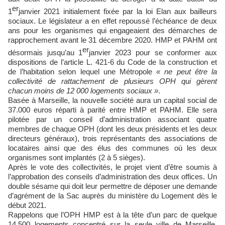
er
1
janvier 2021 initialement fixée par la loi Elan aux bailleurs
sociaux. Le législateur a en effet repoussé l’échéance de deux
ans pour les organismes qui engageaient des démarches de
rapprochement avant le 31 décembre 2020. HMP et PAHM ont
er
désormais jusqu’au 1
janvier 2023 pour se conformer aux
dispositions de l’article L. 421-6 du Code de la construction et
de l’habitation selon lequel une Métropole
« ne peut être la
collectivité de rattachement de plusieurs OPH qui gèrent
chacun moins de 12 000 logements sociaux »
.
Basée à Marseille, la nouvelle société aura un capital social de
37.000 euros réparti à parité entre HMP et PAHM. Elle sera
pilotée par un conseil d’administration associant quatre
membres de chaque OPH (dont les deux présidents et les deux
directeurs généraux), trois représentants des associations de
locataires ainsi que des élus des communes où les deux
organismes sont implantés (2 à 5 sièges).
Après le vote des collectivités, le projet vient d’être soumis à
l’approbation des conseils d’administration des deux offices. Un
double sésame qui doit leur permettre de déposer une demande
d’agrément de la Sac auprès du ministère du Logement dès le
début 2021.
Rappelons que l’OPH HMP est à la tête d’un parc de quelque
14.500 logements concentré sur la seule ville de Marseille.