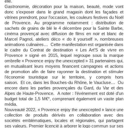
elle.
Gastronomie, décoration pour la maison, beauté, mode vont
donc s’exposer dans le grand magasin dont les façades et
vitrines prendront, pour l’occasion, les couleurs festives du Noël
de Provence. Au programme notamment : distribution de
sachets de grains de blé le 4 décembre pour la Sainte Barbe,
cinéma provençal avec diffusion de films en noir et blanc de
Marcel Pagnol, ateliers déco « do it yourself », nombreuses
animations culinaires… Cette manifestation est organisée dans
le cadre du Contrat de destination « Les Art’S de vivre en
Provence » signé en 2015, lequel regroupe sous la marque
ombrelle « Provence enjoy the unexcepted » 31 partenaires qui,
en mutualisant leurs moyens financent campagnes et actions
de promotion afin de faire rayonner la destination et stimuler
l’économie touristique sur le territoire, y compris hors
saison. Et ce, dans les Bouches-du Rhône, le Vaucluse… Ou
encore dans les parties provençales du Gard, du Var et des
Alpes de Haute-Provence. A noter : l’événement est doté d’un
budget total de 1,5 M€*, comprenant également un vaste plan
média.
Nouveauté 2022, « Provence enjoy the unexcepted » lance une
collection de produits dérivés en collaboration avec des
sociétés emblématiques, locales et régionales, qui partagent
ses valeurs. Premier licencié à arborer le logo commun sur ses