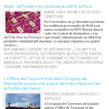
Noël : la Provence s’expose au BHV à Paris
MARIE-ODILE HELME | 26/10/2022
|
TERRITOIRE
Du 9 novembre au 31 décembre prochain,
les traditions provençales de Noël sont
mises en lumière au BHV Marais dans le
cadre du Contrat de destination « Les
Art’S de vivre en Provence » qui réunit 5 départements au-delà d’un
périmètre administratif classique. 51 marques réparties sur quatre
corners,...
BHV MARAIS
,
CONTRAT DE DESTINATION « LES ART’S DE
VIVRE EN PROVENCE
,
CRT PROVENCE-ALPES-CÔTE D'AZUR
,
LA CORVETTE
,
OFFICE DE TOURISME ET DES CONGRÈS DE
MARSEILLE
,
PROVENCE ENJOY THE UNEXCEPTED
,
PROVENCE
TOURISME
,
SAVONNERIE DU MIDI
L'Office de Tourisme et des Congrès de
Marseille ouvre une place de marché pour les
activités de loisirs
FRÉDÉRIC DUBESSY | 09/04/2021
|
SERVICES
A l'occasion de l'ouverture de la haute-
saison, l'Office de Tourisme et des