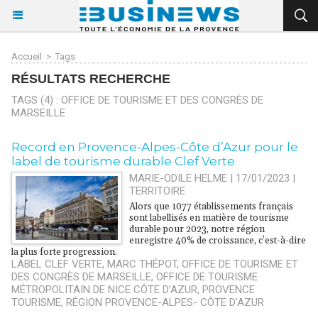
Accueil
>
Tags
RÉSULTATS RECHERCHE
TAGS (4) : OFFICE DE TOURISME ET DES CONGRÈS DE
MARSEILLE
Record en Provence-Alpes-Côte d’Azur pour le
label de tourisme durable Clef Verte
MARIE-ODILE HELME | 17/01/2023
|
TERRITOIRE
Alors que 1077 établissements français
sont labellisés en matière de tourisme
durable pour 2023, notre région
enregistre 40% de croissance, c’est-à-dire
la plus forte progression.
LABEL CLEF VERTE
,
MARC THÉPOT
,
OFFICE DE TOURISME ET
DES CONGRÈS DE MARSEILLE
,
OFFICE DE TOURISME
MÉTROPOLITAIN DE NICE CÔTE D’AZUR
,
PROVENCE
TOURISME
,
RÉGION PROVENCE-ALPES- CÔTE D'AZUR