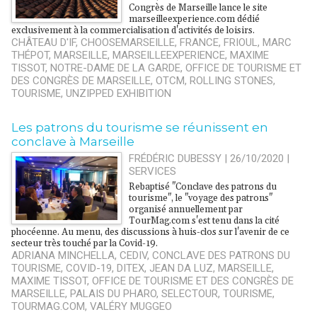
Congrès de Marseille lance le site
marseilleexperience.com dédié
exclusivement à la commercialisation d'activités de loisirs.
CHÂTEAU D'IF
,
CHOOSEMARSEILLE
,
FRANCE
,
FRIOUL
,
MARC
THÉPOT
,
MARSEILLE
,
MARSEILLEEXPERIENCE
,
MAXIME
TISSOT
,
NOTRE-DAME DE LA GARDE
,
OFFICE DE TOURISME ET
DES CONGRÈS DE MARSEILLE
,
OTCM
,
ROLLING STONES
,
TOURISME
,
UNZIPPED EXHIBITION
Les patrons du tourisme se réunissent en
conclave à Marseille
FRÉDÉRIC DUBESSY | 26/10/2020
|
SERVICES
Rebaptisé "Conclave des patrons du
tourisme", le "voyage des patrons"
organisé annuellement par
TourMag.com s'est tenu dans la cité
phocéenne. Au menu, des discussions à huis-clos sur l'avenir de ce
secteur très touché par la Covid-19.
ADRIANA MINCHELLA
,
CEDIV
,
CONCLAVE DES PATRONS DU
TOURISME
,
COVID-19
,
DITEX
,
JEAN DA LUZ
,
MARSEILLE
,
MAXIME TISSOT
,
OFFICE DE TOURISME ET DES CONGRÈS DE
MARSEILLE
,
PALAIS DU PHARO
,
SELECTOUR
,
TOURISME
,
TOURMAG.COM
,
VALÉRY MUGGEO