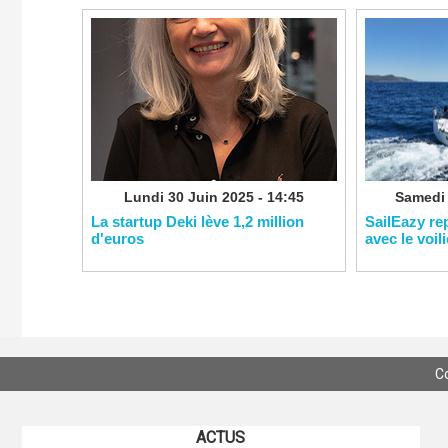
Lundi 30 Juin 2025 - 14:45
Samedi 
La startup Deki lève 1,2 million
SailEazy re
d'euros
avec le voil
C
ACTUS