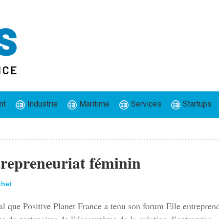
nt
Industrie
Maritime
Services
Startups
ntrepreneuriat féminin
thet
al que Positive Planet France a tenu son forum Elle entrepren