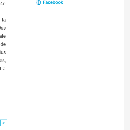
14e
 la
des
ale
 de
lus
es,
1 a
>