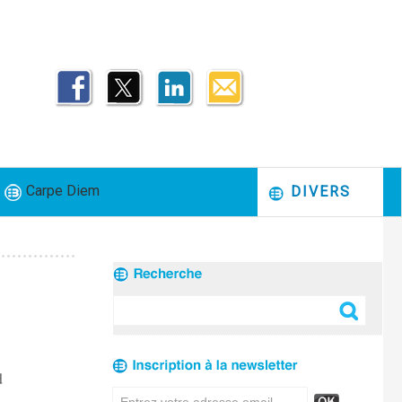
Carpe Diem
DIVERS
d