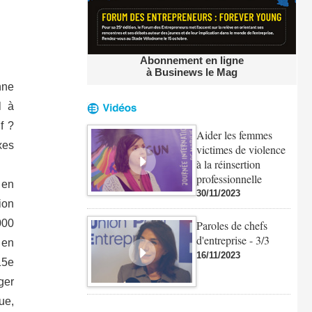
Abonnement en ligne
à Businews le Mag
nne
l à
f ?
Aider les femmes
xes
victimes de violence
à la réinsertion
professionnelle
 en
30/11/2023
ion
000
Paroles de chefs
d'entreprise - 3/3
 en
16/11/2023
15e
ger
ue,