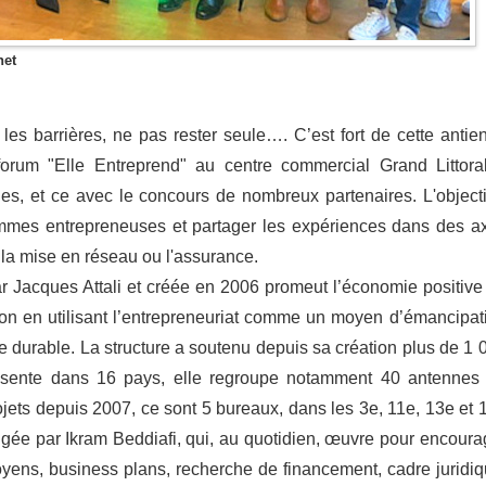
net
r les barrières, ne pas rester seule…. C’est fort de cette antie
orum "Elle Entreprend" au centre commercial Grand Littora
ges, et ce avec le concours de nombreux partenaires. L'objecti
emmes entrepreneuses et partager les expériences dans des a
 la mise en réseau ou l'assurance.
 Jacques Attali et créée en 2006 promeut l’économie positive
usion en utilisant l’entrepreneuriat comme un moyen d’émancipat
ue durable. La structure a soutenu depuis sa création plus de 1 
Présente dans 16 pays, elle regroupe notamment 40 antennes
ojets depuis 2007, ce sont 5 bureaux, dans les 3e, 11e, 13e et 
gée par Ikram Beddiafi, qui, au quotidien, œuvre pour encoura
moyens, business plans, recherche de financement, cadre juridiq