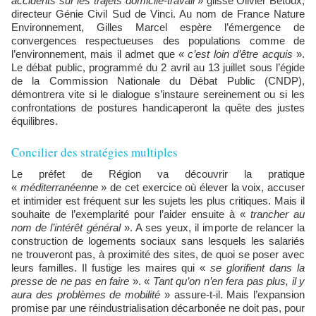
accidents sur les trajets domicile-travail
» glisse Olivier Betoux,
directeur Génie Civil Sud de Vinci. Au nom de France Nature
Environnement, Gilles Marcel espère l’émergence de
convergences respectueuses des populations comme de
l’environnement, mais il admet que «
c’est loin d’être acquis
».
Le débat public, programmé du 2 avril au 13 juillet sous l’égide
de la Commission Nationale du Débat Public (CNDP),
démontrera vite si le dialogue s’instaure sereinement ou si les
confrontations de postures handicaperont la quête des justes
équilibres.
Concilier des stratégies multiples
Le préfet de Région va découvrir la pratique
«
méditerranéenne
» de cet exercice où élever la voix, accuser
et intimider est fréquent sur les sujets les plus critiques. Mais il
souhaite de l’exemplarité pour l’aider ensuite à «
trancher au
nom de l’intérêt général
». A ses yeux, il importe de relancer la
construction de logements sociaux sans lesquels les salariés
ne trouveront pas, à proximité des sites, de quoi se poser avec
leurs familles. Il fustige les maires qui «
se glorifient dans la
presse de ne pas en faire
». «
Tant qu’on n’en fera pas plus, il y
aura des problèmes de mobilité
» assure-t-il. Mais l’expansion
promise par une réindustrialisation décarbonée ne doit pas, pour