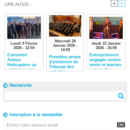
<
>
LIRE AUSSI :
Mercredi 28
Lundi 9 Février
Jeudi 15 Janvier
Janvier 2026 -
2026 - 12:54
2026 - 16:59
14:59
Comment
Entrepreneurs
​Première année
Airbus
engagés contre
d'existence du
Helicopters va
vents et marées
Tribunal des
optimiser ses
autour de
activités
compétences
l’étang de Berre
économiques
stratégiques
de Marseille