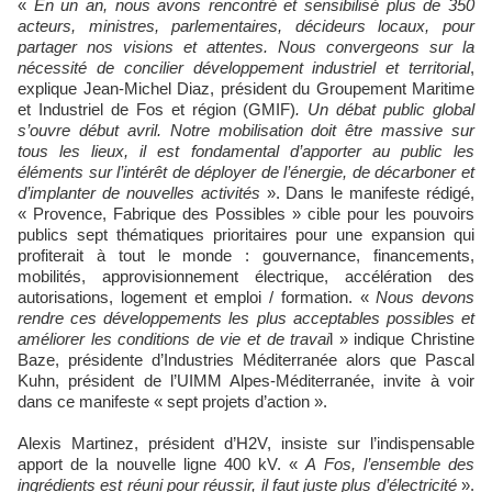
«
En un an, nous avons rencontré et sensibilisé plus de 350
acteurs, ministres, parlementaires, décideurs locaux, pour
partager nos visions et attentes. Nous convergeons sur la
nécessité de concilier développement industriel et territorial
,
explique Jean-Michel Diaz, président du Groupement Maritime
et Industriel de Fos et région (GMIF)
. Un débat public global
s’ouvre début avril. Notre mobilisation doit être massive sur
tous les lieux, il est fondamental d’apporter au public les
éléments sur l’intérêt de déployer de l’énergie, de décarboner et
d’implanter de nouvelles activités
». Dans le manifeste rédigé,
« Provence, Fabrique des Possibles » cible pour les pouvoirs
publics sept thématiques prioritaires pour une expansion qui
profiterait à tout le monde : gouvernance, financements,
mobilités, approvisionnement électrique, accélération des
autorisations, logement et emploi / formation. «
Nous devons
rendre ces développements les plus acceptables possibles et
améliorer les conditions de vie et de travai
l » indique Christine
Baze, présidente d’Industries Méditerranée alors que Pascal
Kuhn, président de l’UIMM Alpes-Méditerranée, invite à voir
dans ce manifeste « sept projets d’action ».
Alexis Martinez, président d’H2V, insiste sur l’indispensable
apport de la nouvelle ligne 400 kV. «
A Fos, l’ensemble des
ingrédients est réuni pour réussir, il faut juste plus d’électricité
».