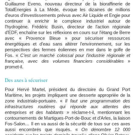
Guillaume Eveno, nouveau directeur de la bioraffinerie de
TotalEnergies à La Mède, évoque les dizaines de millions
d’euros d’investissements prévus avec Air Liquide et Engie pour
continuer à enrichir le complexe industriel autour de
l’hydrogène. Frédéric Busin, directeur de l’action régionale
d’EDF, enchaîne sur les réflexions en cours sur l’étang de Berre
avec « Provence Bleue » pour sécuriser ressources
énergétiques et d’eau sans altérer l’environnement, sur les
perspectives des fermes éoliennes en mer dans le golfe de
Fos. «
C’est un marché colossal pour l’industrie régionale et
française, avec des volumes financiers considérables
»
promet-il.
Des axes à sécuriser
Pour Hervé Martel, président du directoire du Grand Port
Maritime, les projets impliquent une desserte appropriée de la
zone industrialo-portuaire. «
Il faut une programmation des
infrastructures routières qui réponde aux attentes des
entreprises et des habitants
» réclame-t-il, mentionnant les
contournements de Martigues-Port-de-Bouc et d’Arles, la liaison
Fos-Salon… Il en va aussi de la sécurité de tous sur ces axes
aussi encombrés que risqués. «
On dénombre 12 000