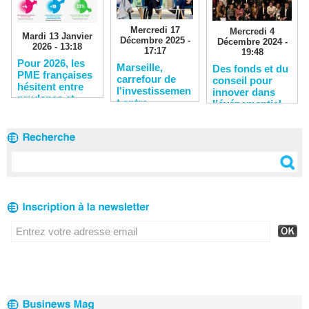
Mercredi 17
Mercredi 4
Mardi 13 Janvier
Décembre 2025 -
Décembre 2024 -
2026 - 13:18
17:17
19:48
​Pour 2026, les
​Marseille,
Des fonds et du
PME françaises
carrefour de
conseil pour
hésitent entre
l'investissemen
innover dans
prudence et
t entre
l’événementiel
timide espoir
l'Europe,
l'Afrique et les
Émirats