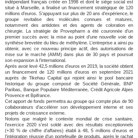
indépendant français créée en 1998 et dont le siège social est
situé à Marseille, a finalisé un financement stratégique de 120
millions d’euros. S’appuyant sur plus de 20 ans d’expérience, le
groupe revitalise des molécules connues et matures,
notamment des antidotes et des agents de coloration en
chirurgie. La stratégie de Provepharm a été couronnée d’un
premier succès avec la mise au point d’une nouvelle voie de
synthèse brevetée du bleu de méthylène. L’entreprise a ainsi pu
obtenir, avec ce nouveau principe actif, des autorisations de
mise sur le marché (AMM) dans plus de 30 pays et poursuit
son expansion à l’international.
Après avoir levé 42,5 millions d’euros en 2019, la société obtient
un financement de 120 millions d’euros en septembre 2021
auprès de Tikehau Capital qui rejoint ainsi le pool bancaire
historique du groupe composé de Société Générale, BNP
Paribas, Banque Populaire Méditerranée, Crédit Agricole Alpes
Provence et Bpifrance.
Cet apport de fonds permettra au groupe qui compte plus de 90
collaborateurs d’accélérer son développement interne et ses
projets de croissance externe.
Notons que malgré le contexte mondial de crise sanitaire,
l’exercice 2020 s’est soldé avec des résultats exceptionnels
(+30 % de chiffre d’affaires) établi à 48, 5 millions d'euros et
l’intégration réussie d’un portefeuille de produits, après le rachat