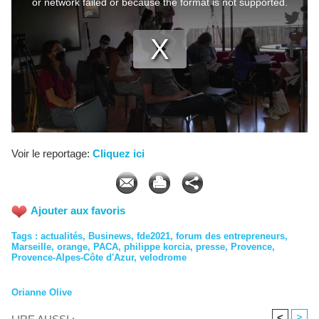
Voir le reportage:
Cliquez ici
Ajouter aux favoris
Tags
:
actualités
,
Businews
,
fde2021
,
forum des entrepreneurs
,
Marseille
,
orange
,
PACA
,
philippe korcia
,
presse
,
Provence
,
Provence-Alpes-Côte d'Azur
,
velodrome
Orianne Olive
<
>