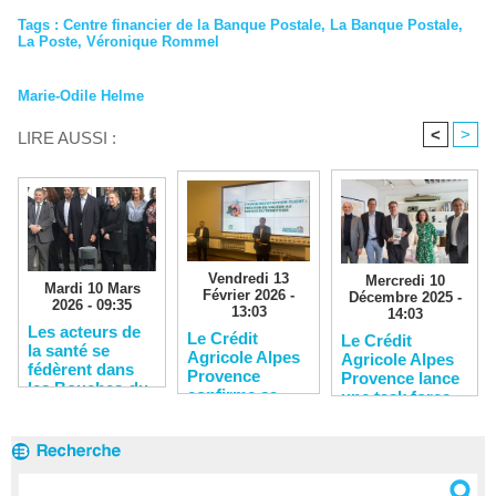
Tags
:
Centre financier de la Banque Postale
,
La Banque Postale
,
La Poste
,
Véronique Rommel
Marie-Odile Helme
<
>
LIRE AUSSI :
Vendredi 13
Mercredi 10
Mardi 10 Mars
Février 2026 -
Décembre 2025 -
2026 - 09:35
13:03
14:03
Les acteurs de
Le Crédit
Le Crédit
la santé se
Agricole Alpes
Agricole Alpes
fédèrent dans
Provence
Provence lance
les Bouches-du-
confirme sa
une task force
Rhône
solidité
pour soutenir
financière
les entreprises
du territoire