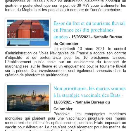
gestionnaire du réseau public de distribution d‘électricité construit un
quatrième poste électrique sur le port de 38 MW voué à alimenter les
ferries du Maghreb et les paquebots à compter de l’année prochaine.
​Essor du fret et du tourisme fluvial
en France ces dix prochaines
années
-
15/03/2021 - Nathalie Bureau
du Colombier
Le mercredi 10 mars 2021, le conseil
d’administration de Voies Navigables de France a adopté son contrat
d’objectifs et de performance pour les 10 prochaines années.
L’établissement public table sur un doublement du transport de
marchandises sur le fleuve et un engouement pour le tourisme fluvial
sur la période. Des investissements sont également annoncés dans la
création de plateformes multimodales.
​Non prioritaires, les marins soumis
à la stratégie vaccinale des États
-
11/03/2021 - Nathalie Bureau du
Colombier
Paradoxe. Les compagnies maritimes
mondiales qui plaident pour une vaccination prioritaire des marins
rencontrent des difficultés opérationnelles, certains États imposant un
vaccin pour débarquer. Le cas s’est posé récement pour les marins de