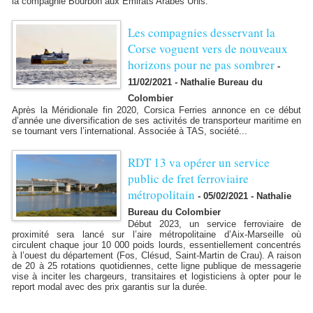
la compagnie Bourbon aux Émirats Arabes Unis.
​Les compagnies desservant la
Corse voguent vers de nouveaux
horizons pour ne pas sombrer
-
11/02/2021 - Nathalie Bureau du
Colombier
Après la Méridionale fin 2020, Corsica Ferries annonce en ce début
d’année une diversification de ses activités de transporteur maritime en
se tournant vers l’international. Associée à TAS, société...
RDT 13 va opérer un service
public de fret ferroviaire
métropolitain
-
05/02/2021 - Nathalie
Bureau du Colombier
Début 2023, un service ferroviaire de
proximité sera lancé sur l’aire métropolitaine d’Aix-Marseille où
circulent chaque jour 10 000 poids lourds, essentiellement concentrés
à l’ouest du département (Fos, Clésud, Saint-Martin de Crau). A raison
de 20 à 25 rotations quotidiennes, cette ligne publique de messagerie
vise à inciter les chargeurs, transitaires et logisticiens à opter pour le
report modal avec des prix garantis sur la durée.