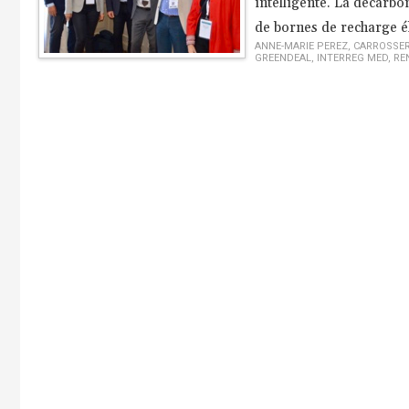
intelligente. La décarbo
de bornes de recharge éle
ANNE-MARIE PEREZ
,
CARROSSER
GREENDEAL
,
INTERREG MED
,
RE