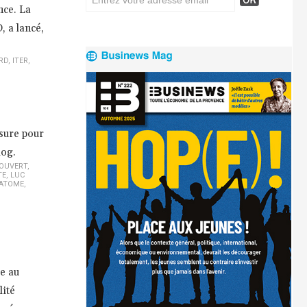
nce. La
 a lancé,
RD
,
ITER
,
esure pour
log.
COUVERT
,
TE
,
LUC
ATOME
,
e au
lité