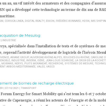
uis un an, un vif intérêt des armateurs et des compagnies d’assura
N qui a développé cette technologie au terme de dix ans de R&D,
 maritime.
GM
,
CORSICA LINEA
,
DIGITAL REALTY
,
EXXON
,
FRÉDÉRIC BONNARD
,
HDSN
,
IMS SHIPYA
'acquisition de Mesulog
2
|
INDUSTRIE
rys, spécialisée dans l'installation de tests et de systèmes de m
he, reprend l'activité développement de logiciels de l'Isérois Mesu
OVENCE
,
ARIANE GROUP
,
AUVERGNE-RHÔNE-ALPES
,
BOUCHES-DU-RHÔNE
,
CAROLINE 
ENOBLE
,
INDUSTRIE
,
INSERM
,
ISÈRE
,
JEAN-LOUIS SCHRICKE
,
LA CROIX-DE-LA-ROCHET
,
MOIRANS
,
NERYS
,
PUITS MORANDAT
,
RECHERCHE
,
SYSTÈMES DE MESURE
,
TECHNIC
ENT ARBOIS-MÉDITERRANÉE
,
VALEO
,
VASCO
oiement de bornes de recharge électrique
 | 07/10/2021
|
TRANSPORT
Forum Energy for Smart Mobility qui s’est tenu les 6 et 7 octobr
iative de Capenergie, a réuni les acteurs de l’énergie et de la mobi