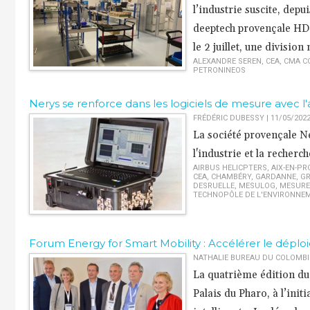
l’industrie suscite, dep
deeptech provençale HDS
le 2 juillet, une division
ALEXANDRE SEREN
,
CEA
,
CMA C
PETRONINEOS
Nerys se renforce dans les logiciels de mesure avec l
FRÉDÉRIC DUBESSY | 11/05/202
La société provençale Ne
l'industrie et la recherc
AIRBUS HELICPTERS
,
AIX-EN-PR
CEA
,
CHAMBÉRY
,
GARDANNE
,
GR
DESRUELLE
,
MESULOG
,
MESURE
TECHNOPÔLE DE L'ENVIRONNEM
​Forum Energy for Smart Mobility : Accélérer le dépl
NATHALIE BUREAU DU COLOMBIER
La quatrième édition du 
Palais du Pharo, à l’init