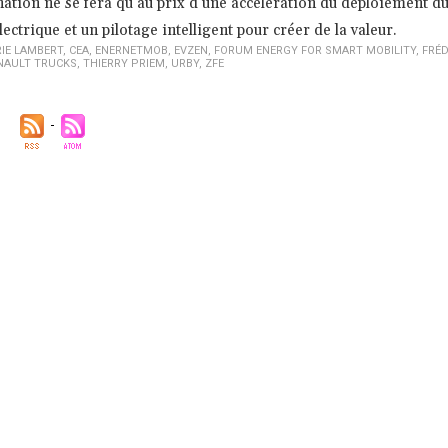
nation ne se fera qu’au prix d’une accélération du déploiement d
ctrique et un pilotage intelligent pour créer de la valeur.
IE LAMBERT
,
CEA
,
ENERNETMOB
,
EVZEN
,
FORUM ENERGY FOR SMART MOBILITY
,
FRÉD
NAULT TRUCKS
,
THIERRY PRIEM
,
URBY
,
ZFE