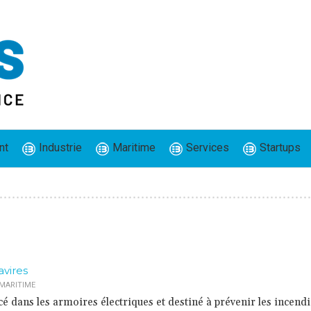
nt
Industrie
Maritime
Services
Startups
avires
MARITIME
acé dans les armoires électriques et destiné à prévenir les incend