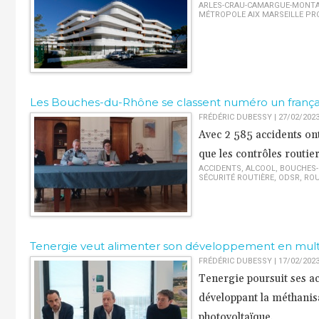
ARLES-CRAU-CAMARGUE-MONT
MÉTROPOLE AIX MARSEILLE PR
Les Bouches-du-Rhône se classent numéro un frança
FRÉDÉRIC DUBESSY | 27/02/202
Avec 2 585 accidents on
que les contrôles routier
ACCIDENTS
,
ALCOOL
,
BOUCHES-
SÉCURITÉ ROUTIÈRE
,
ODSR
,
RO
Tenergie veut alimenter son développement en mult
FRÉDÉRIC DUBESSY | 17/02/202
Tenergie poursuit ses ac
développant la méthanisa
photovoltaïque.