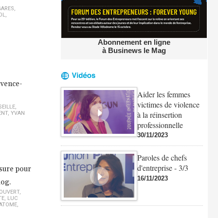
GARES
,
OL
,
Abonnement en ligne
à Businews le Mag
ovence-
Aider les femmes
victimes de violence
EILLE
,
à la réinsertion
ENT
,
YVAN
professionnelle
30/11/2023
Paroles de chefs
d'entreprise - 3/3
esure pour
16/11/2023
log.
COUVERT
,
TE
,
LUC
ATOME
,