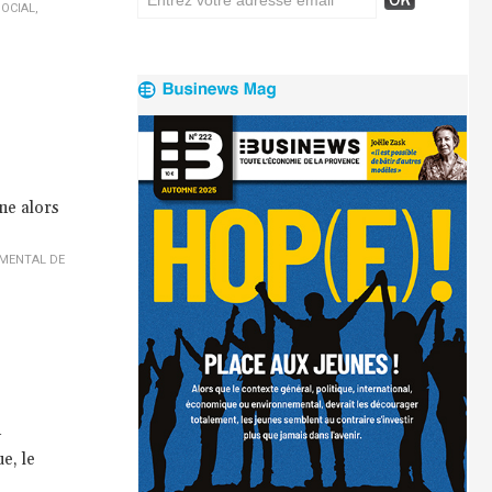
OCIAL
,
ne alors
MENTAL DE
n
e, le