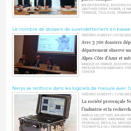
AIX-EN-PROVENCE
,
BOUCHES-DU
GAUTHIER DIENY
,
HOMEA
,
LE N
TENERGIE
,
TOULOUSE
,
VENANS
Le nombre de dossiers de surendettement en baiss
FRÉDÉRIC DUBESSY | 07/02/202
Avec 3 700 dossiers dép
département observe une
Alpes-Côte d'Azur et mê
BANQUE DE FRANCE
,
BOUCHES-
PATRICIA ROCHE-RAMONDY
,
PRÉ
CORDIER
Nerys se renforce dans les logiciels de mesure avec l
FRÉDÉRIC DUBESSY | 11/05/202
La société provençale Ne
l'industrie et la recherc
AIRBUS HELICPTERS
,
AIX-EN-PR
CEA
,
CHAMBÉRY
,
GARDANNE
,
GR
DESRUELLE
,
MESULOG
,
MESURE
TECHNOPÔLE DE L'ENVIRONNEM