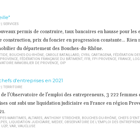
ille"
2
|
SERVICES
nouveaux permis de construire, taux bancaires en hausse pour les
 construction, prix du foncier en progression constante... Rien n
mmobilier du département des Bouches-du-Rhône.
TIDE
,
BOUCHES-DU-RHÔNE
,
CAROLE BATAILLARD
,
CYRIL CARTAGENA
,
FÉDÉRATION DE
 PROVENCE
,
FÉDÉRATION FRANÇAISE DU BÂTIMENT
,
FFB
,
FPI PROVENCE
,
FRANCE
,
LOG
VATOIRE IMMOBILIER DE PROVENCE
,
OIP
hefs d'entreprises en 2021
2
|
TERRITOIRE
 de l'Observatoire de l'emploi des entrepreneurs, 3 222 femmes 
ses ont subi une liquidation judiciaire en France en région Prov
21.
PES-MARITIMES
,
ALTARES
,
ANTHONY STREICHER
,
BOUCHES-DU-RHÔNE
,
CHEFS D'ENT
LPES
,
LIQUIDATION JUDICIAIRE
,
MEDEF
,
OBSERVATOIRE DE L'EMPLOI DES ENTREPREN
,
U2P
,
VAR
,
VAUCLUSE