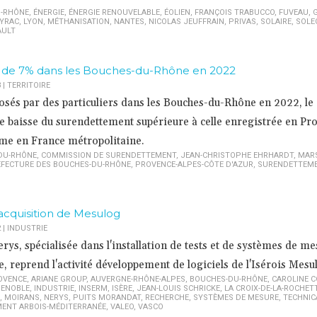
-RHÔNE
,
ÉNERGIE
,
ÉNERGIE RENOUVELABLE
,
ÉOLIEN
,
FRANÇOIS TRABUCCO
,
FUVEAU
,
AYRAC
,
LYON
,
MÉTHANISATION
,
NANTES
,
NICOLAS JEUFFRAIN
,
PRIVAS
,
SOLAIRE
,
SOLE
AULT
e de 7% dans les Bouches-du-Rhône en 2022
3
|
TERRITOIRE
osés par des particuliers dans les Bouches-du-Rhône en 2022, le
 baisse du surendettement supérieure à celle enregistrée en Pr
me en France métropolitaine.
DU-RHÔNE
,
COMMISSION DE SURENDETTEMENT
,
JEAN-CHRISTOPHE EHRHARDT
,
MARS
FECTURE DES BOUCHES-DU-RHÔNE
,
PROVENCE-ALPES-CÔTE D'AZUR
,
SURENDETTEM
'acquisition de Mesulog
2
|
INDUSTRIE
rys, spécialisée dans l'installation de tests et de systèmes de m
he, reprend l'activité développement de logiciels de l'Isérois Mesu
OVENCE
,
ARIANE GROUP
,
AUVERGNE-RHÔNE-ALPES
,
BOUCHES-DU-RHÔNE
,
CAROLINE 
ENOBLE
,
INDUSTRIE
,
INSERM
,
ISÈRE
,
JEAN-LOUIS SCHRICKE
,
LA CROIX-DE-LA-ROCHET
,
MOIRANS
,
NERYS
,
PUITS MORANDAT
,
RECHERCHE
,
SYSTÈMES DE MESURE
,
TECHNIC
ENT ARBOIS-MÉDITERRANÉE
,
VALEO
,
VASCO