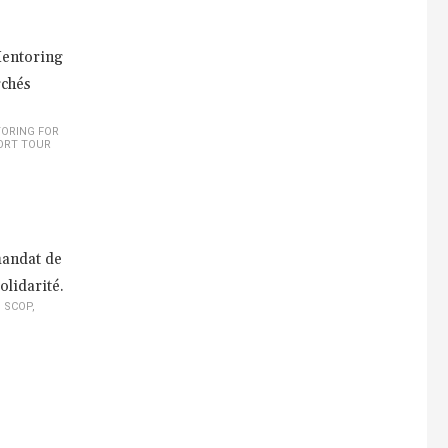
Mentoring
rchés
ORING FOR
ORT TOUR
mandat de
olidarité.
,
SCOP
,