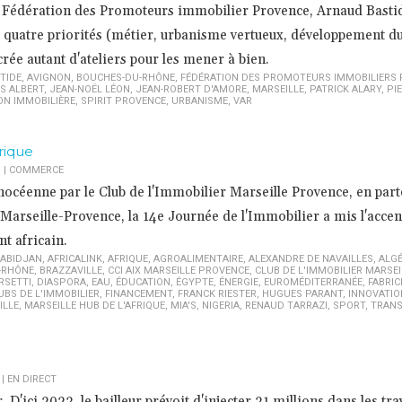
a Fédération des Promoteurs immobilier Provence, Arnaud Basti
quatre priorités (métier, urbanisme vertueux, développement du
rée autant d'ateliers pour les mener à bien.
TIDE
,
AVIGNON
,
BOUCHES-DU-RHÔNE
,
FÉDÉRATION DES PROMOTEURS IMMOBILIERS
S ALBERT
,
JEAN-NOËL LÉON
,
JEAN-ROBERT D'AMORE
,
MARSEILLE
,
PATRICK ALARY
,
PIE
N IMMOBILIÈRE
,
SPIRIT PROVENCE
,
URBANISME
,
VAR
rique
1
|
COMMERCE
hocéenne par le Club de l'Immobilier Marseille Provence, en part
 Marseille-Provence, la 14e Journée de l'Immobilier a mis l'accent
nt africain.
ABIDJAN
,
AFRICALINK
,
AFRIQUE
,
AGROALIMENTAIRE
,
ALEXANDRE DE NAVAILLES
,
ALGÉ
-RHÔNE
,
BRAZZAVILLE
,
CCI AIX MARSEILLE PROVENCE
,
CLUB DE L'IMMOBILIER MARSEI
RSETTI
,
DIASPORA
,
EAU
,
ÉDUCATION
,
ÉGYPTE
,
ÉNERGIE
,
EUROMÉDITERRANÉE
,
FABRIC
UBS DE L'IMMOBILIER
,
FINANCEMENT
,
FRANCK RIESTER
,
HUGUES PARANT
,
INNOVATIO
ILLE
,
MARSEILLE HUB DE L'AFRIQUE
,
MIA'S
,
NIGERIA
,
RENAUD TARRAZI
,
SPORT
,
TRAN
|
EN DIRECT
r. D'ici 2023, le bailleur prévoit d'injecter 31 millions dans les tr