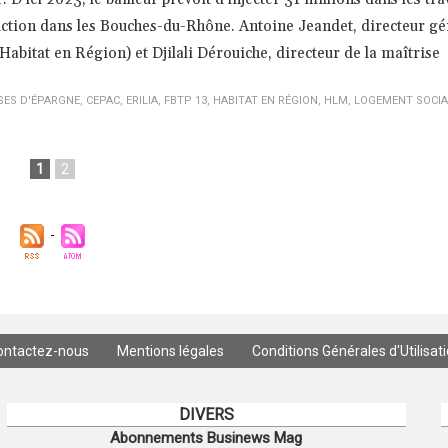
uction dans les Bouches-du-Rhône. Antoine Jeandet, directeur gé
Habitat en Région) et Djilali Dérouiche, directeur de la maîtrise
SES D'ÉPARGNE
,
CEPAC
,
ERILIA
,
FBTP 13
,
HABITAT EN RÉGION
,
HLM
,
LOGEMENT SOCIA
1
2
ontactez-nous
Mentions légales
Conditions Générales d'Utilisat
DIVERS
Abonnements Businews Mag