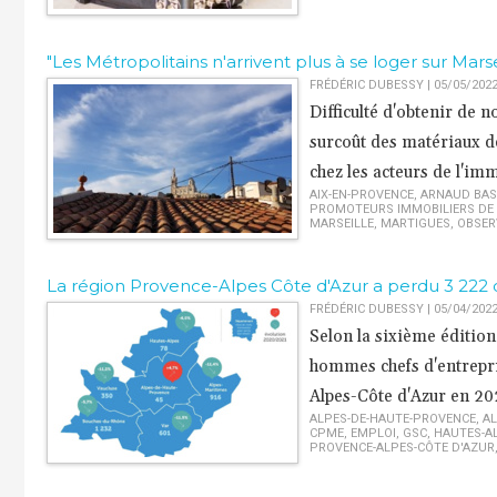
"Les Métropolitains n'arrivent plus à se loger sur Marse
FRÉDÉRIC DUBESSY | 05/05/202
Difficulté d'obtenir de 
surcoût des matériaux de
chez les acteurs de l'i
AIX-EN-PROVENCE
,
ARNAUD BAS
PROMOTEURS IMMOBILIERS DE
MARSEILLE
,
MARTIGUES
,
OBSER
La région Provence-Alpes Côte d'Azur a perdu 3 222 c
FRÉDÉRIC DUBESSY | 05/04/202
Selon la sixième édition
hommes chefs d'entrepri
Alpes-Côte d'Azur en 20
ALPES-DE-HAUTE-PROVENCE
,
AL
CPME
,
EMPLOI
,
GSC
,
HAUTES-A
PROVENCE-ALPES-CÔTE D'AZUR