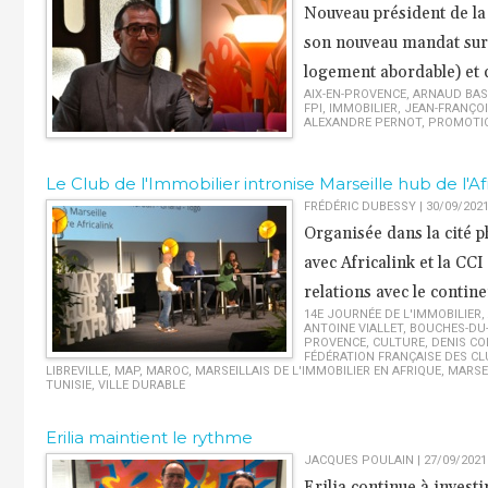
Nouveau président de l
son nouveau mandat sur 
logement abordable) et c
AIX-EN-PROVENCE
,
ARNAUD BAS
FPI
,
IMMOBILIER
,
JEAN-FRANÇOI
ALEXANDRE PERNOT
,
PROMOTIO
Le Club de l'Immobilier intronise Marseille hub de l'Af
FRÉDÉRIC DUBESSY | 30/09/202
Organisée dans la cité p
avec Africalink et la CCI
relations avec le contine
14E JOURNÉE DE L'IMMOBILIER
,
ANTOINE VIALLET
,
BOUCHES-DU
PROVENCE
,
CULTURE
,
DENIS CO
FÉDÉRATION FRANÇAISE DES CL
LIBREVILLE
,
MAP
,
MAROC
,
MARSEILLAIS DE L'IMMOBILIER EN AFRIQUE
,
MARSE
TUNISIE
,
VILLE DURABLE
Erilia maintient le rythme
JACQUES POULAIN | 27/09/2021
Erilia continue à investi