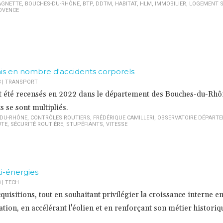
AGNETTE
,
BOUCHES-DU-RHÔNE
,
BTP
,
DDTM
,
HABITAT
,
HLM
,
IMMOBILIER
,
LOGEMENT S
OVENCE
is en nombre d'accidents corporels
3
|
TRANSPORT
t été recensés en 2022 dans le département des Bouches-du-Rhô
s se sont multipliés.
DU-RHÔNE
,
CONTRÔLES ROUTIERS
,
FRÉDÉRIQUE CAMILLERI
,
OBSERVATOIRE DÉPARTE
UTE
,
SÉCURITÉ ROUTIÈRE
,
STUPÉFIANTS
,
VITESSE
i-énergies
3
|
TECH
quisitions, tout en souhaitant privilégier la croissance interne e
tion, en accélérant l'éolien et en renforçant son métier historiqu