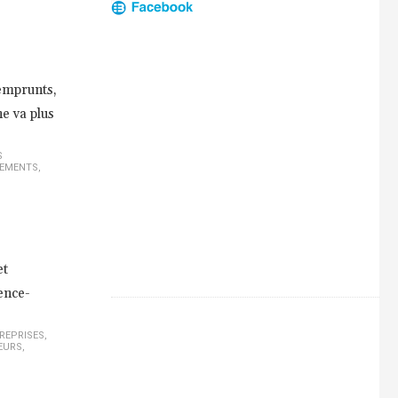
 emprunts,
e va plus
S
EMENTS
,
et
ence-
REPRISES
,
EURS
,