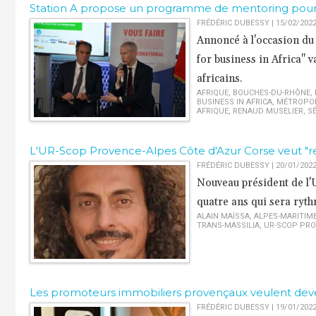
Station A propose un programme de mentoring pour m
FRÉDÉRIC DUBESSY | 15/02/202
Annoncé à l'occasion du
for business in Africa" 
africains.
AFRIQUE
,
BOUCHES-DU-RHÔNE
,
BUSINESS IN AFRICA
,
MÉTROPOL
AFRIQUE
,
RENAUD MUSELIER
,
S
L'UR-Scop Provence-Alpes Côte d'Azur Corse veut "
FRÉDÉRIC DUBESSY | 20/01/202
Nouveau président de l
quatre ans qui sera ryth
ALAIN MAÏSSA
,
ALPES-MARITIM
TRANS-MASSILIA
,
UR-SCOP PRO
Les promoteurs immobiliers provençaux veulent deven
FRÉDÉRIC DUBESSY | 19/01/202