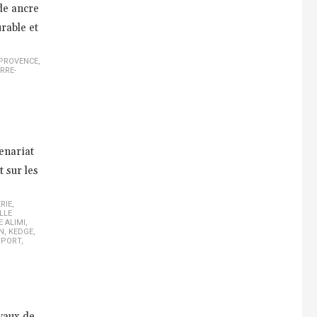
de ancre
rable et
 PROVENCE
,
RRE-
enariat
 sur les
RIE
,
LLE
E ALIMI
,
N
,
KEDGE
,
SPORT
,
avaux de