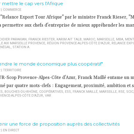
ettre le cap vers l'Afrique
2
|
COMMERCE
 "Relance Export Tour Afrique" par le ministre Franck Rieser, "
va permettre aux chefs d'entreprise de mieux appréhender les ma
DIDIER PARAKIAN
,
FRANCK RIESTER
,
KARIM AIT TALB
,
MAROC
,
MARSEILLE
,
MBA
,
MENT
E AIX MARSEILLE PROVENCE
,
RÉGION PROVENCE-ALPES-CÔTE D'AZUR
,
RELANCE EXP
ÉNÉGAL
,
STATION A
rendre le monde économique plus coopératif"
2
|
TERRITOIRE
'UR-Scop Provence-Alpes-Côte d'Azur, Franck Maillé entame un 
mé par quatre mots-clefs : Engagement, proximité, ambition et s
ES
,
BOUCHES-DU-RHÔNE
,
COOPÉRATIVES
,
ESS
,
FRANCK MAILLÉ
,
MARSEILLE
,
RSE
,
SCIC
VENCE-ALPES-CÔTE D'AZUR
,
VAR
ir une force de proposition auprès des collectivités
2
|
EN DIRECT