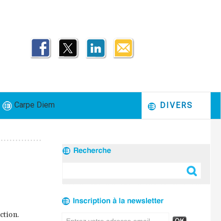
Carpe Diem
DIVERS
ction.