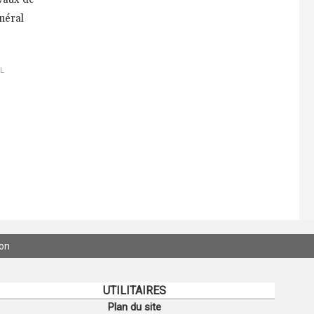
néral
L
ion
UTILITAIRES
Plan du site