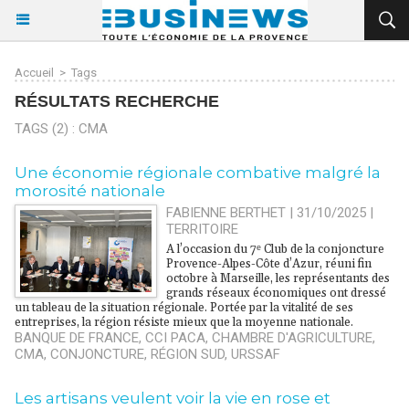
Accueil
>
Tags
RÉSULTATS RECHERCHE
TAGS (2) : CMA
Une économie régionale combative malgré la
morosité nationale
FABIENNE BERTHET | 31/10/2025
|
TERRITOIRE
A l’occasion du 7ᵉ Club de la conjoncture
Provence-Alpes-Côte d’Azur, réuni fin
octobre à Marseille, les représentants des
grands réseaux économiques ont dressé
un tableau de la situation régionale. Portée par la vitalité de ses
entreprises, la région résiste mieux que la moyenne nationale.
BANQUE DE FRANCE
,
CCI PACA
,
CHAMBRE D'AGRICULTURE
,
CMA
,
CONJONCTURE
,
RÉGION SUD
,
URSSAF
Les artisans veulent voir la vie en rose et