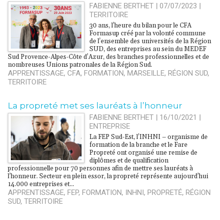
FABIENNE BERTHET | 07/07/2023
|
TERRITOIRE
30 ans, l’heure du bilan pour le CFA
Formasup créé par la volonté commune
de l’ensemble des universités de la Région
SUD, des entreprises au sein du MEDEF
Sud Provence-Alpes-Côte d’Azur, des branches professionnelles et de
nombreuses Unions patronales de la Région Sud.
APPRENTISSAGE
,
CFA
,
FORMATION
,
MARSEILLE
,
RÉGION SUD
,
TERRITOIRE
La propreté met ses lauréats à l’honneur
FABIENNE BERTHET | 16/10/2021
|
ENTREPRISE
La FEP Sud-Est, l’INHNI – organisme de
formation de la branche et le Fare
Propreté ont organisé une remise de
diplômes et de qualification
professionnelle pour 70 personnes afin de mettre ses lauréats à
l’honneur. Secteur en plein essor, la propreté représente aujourd’hui
14.000 entreprises et...
APPRENTISSAGE
,
FEP
,
FORMATION
,
INHNI
,
PROPRETÉ
,
RÉGION
SUD
,
TERRITOIRE