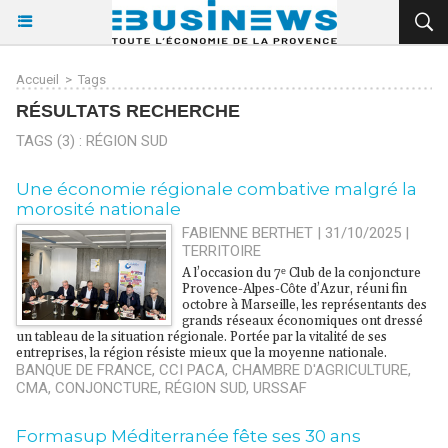
Accueil
>
Tags
RÉSULTATS RECHERCHE
TAGS (3) : RÉGION SUD
Une économie régionale combative malgré la
morosité nationale
FABIENNE BERTHET | 31/10/2025
|
TERRITOIRE
A l’occasion du 7ᵉ Club de la conjoncture
Provence-Alpes-Côte d’Azur, réuni fin
octobre à Marseille, les représentants des
grands réseaux économiques ont dressé
un tableau de la situation régionale. Portée par la vitalité de ses
entreprises, la région résiste mieux que la moyenne nationale.
BANQUE DE FRANCE
,
CCI PACA
,
CHAMBRE D'AGRICULTURE
,
CMA
,
CONJONCTURE
,
RÉGION SUD
,
URSSAF
Formasup Méditerranée fête ses 30 ans