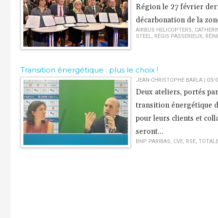
Région le 27 février der
décarbonation de la zone
AIRBUS HELICOPTERS
,
CATHERI
STEEL
,
RÉGIS PASSERIEUX
,
RÉIN
Transition énergétique : plus le choix !
JEAN-CHRISTOPHE BARLA | 03/0
Deux ateliers, portés pa
transition énergétique d
pour leurs clients et co
seront...
BNP PARIBAS
,
CVE
,
RSE
,
TOTALE