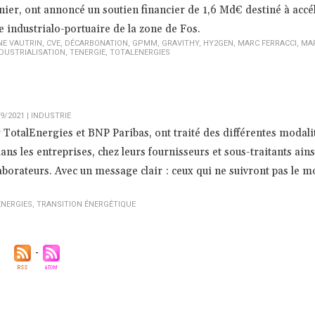
nier, ont annoncé un soutien financier de 1,6 Md€ destiné à accél
 industrialo-portuaire de la zone de Fos.
NE VAUTRIN
,
CVE
,
DÉCARBONATION
,
GPMM
,
GRAVITHY
,
HY2GEN
,
MARC FERRACCI
,
MA
DUSTRIALISATION
,
TENERGIE
,
TOTALENERGIES
9/2021
|
INDUSTRIE
r TotalEnergies et BNP Paribas, ont traité des différentes modali
ans les entreprises, chez leurs fournisseurs et sous-traitants ains
llaborateurs. Avec un message clair : ceux qui ne suivront pas le
NERGIES
,
TRANSITION ÉNERGÉTIQUE