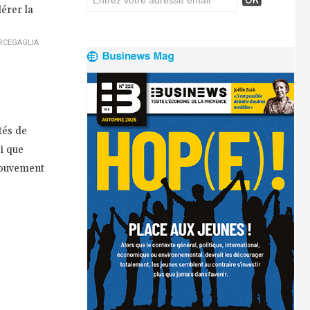
érer la
RCEGAGLIA
tés de
i que
 mouvement