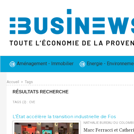
Aménagement - Immobilier
Energie - Environneme
Accueil
>
Tags
RÉSULTATS RECHERCHE
TAGS (2) : CVE
L’État accélère la transition industrielle de Fos
NATHALIE BUREAU DU COLOMBIER
Marc Ferracci et Catherin