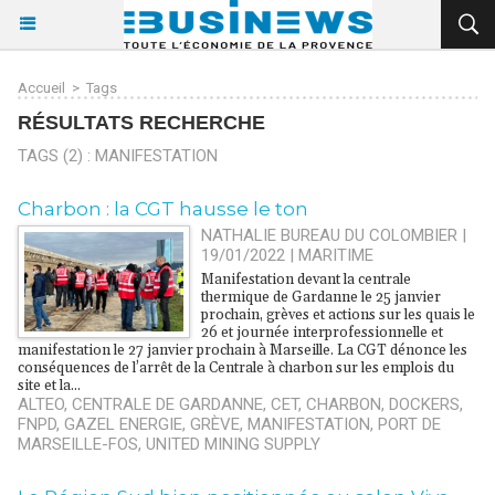
Accueil
>
Tags
RÉSULTATS RECHERCHE
TAGS (2) : MANIFESTATION
Charbon : la CGT hausse le ton
NATHALIE BUREAU DU COLOMBIER |
19/01/2022
|
MARITIME
Manifestation devant la centrale
thermique de Gardanne le 25 janvier
prochain, grèves et actions sur les quais le
26 et journée interprofessionnelle et
manifestation le 27 janvier prochain à Marseille. La CGT dénonce les
conséquences de l’arrêt de la Centrale à charbon sur les emplois du
site et la...
ALTEO
,
CENTRALE DE GARDANNE
,
CET
,
CHARBON
,
DOCKERS
,
FNPD
,
GAZEL ENERGIE
,
GRÈVE
,
MANIFESTATION
,
PORT DE
MARSEILLE-FOS
,
UNITED MINING SUPPLY