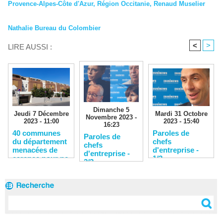
Provence-Alpes-Côte d'Azur
,
Région Occitanie
,
Renaud Muselier
Nathalie Bureau du Colombier
<
>
LIRE AUSSI :
Dimanche 5
Jeudi 7 Décembre
Mardi 31 Octobre
Novembre 2023 -
2023 - 11:00
2023 - 15:40
16:23
40 communes
Paroles de
Paroles de
du département
chefs
chefs
menacées de
d'entreprise -
d'entreprise -
carence pour ne
1/3
2/3
pas avoir
produit
suffisamment de
logements
sociaux