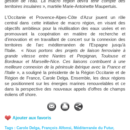
gestion de l’eau. La macro région devra tenir compte des
territoires insulaires
», martèle Marie-Antoinette Maupertuis.
L'Occitanie et Provence-Alpes-Côte d'Azur jouent un rôle
central dans cette initiative de macro région, en visant des
objectifs ambitieux pour la réutilisation des eaux usées et en
promouvant la coopération en matière de recherche et
d'innovation et en travaillant de concert sur la connexion des
territoires de l’arc méditerranéen de l’Espagne jusqu’à
l’Italie. «
Nous portons des projets de liaison ferroviaire à
grande vitesse entre Nantes et Perpignan, Toulouse et
Bordeaux et Marseille-Nice. Ces liaisons contribuent à une
meilleure connexion de la péninsule ibérique avec la France et
l’Italie
», a souligné la présidente de la Région Occitanie et de
Région de France, Carole Delga. Ensemble, les deux régions
se positionnent sur les énergies marines renouvelables et ce
dans la perspective des nouveaux appels d’offres de champs
éoliens off shore.
Ajouter aux favoris
Tags
:
Carole Delga
,
François Alfonsi
,
Méditerranée du Futur
,