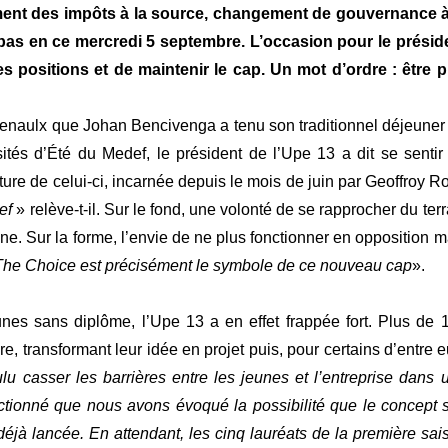
ent des impôts à la source, changement de gouvernance à
pas en ce mercredi 5 septembre. L’occasion pour le présid
s positions et de maintenir le cap. Un mot d’ordre : être p
Arcenaulx que Johan Bencivenga a tenu son traditionnel déjeuner
ités d’Été du Medef, le président de l’Upe 13 a dit se sentir
ure de celui-ci, incarnée depuis le mois de juin par Geoffroy R
def
» relève-t-il. Sur le fond, une volonté de se rapprocher du terr
e. Sur la forme, l’envie de ne plus fonctionner en opposition m
The Choice est précisément le symbole de ce nouveau cap
».
nes sans diplôme, l’Upe 13 a en effet frappée fort. Plus de 
 transformant leur idée en projet puis, pour certains d’entre e
 casser les barrières entre les jeunes et l’entreprise dans 
ctionné que nous avons évoqué la possibilité que le concept s
déjà lancée. En attendant, les cinq lauréats de la première sai