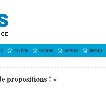
nt
Industrie
Maritime
Services
Startups
de propositions ! »