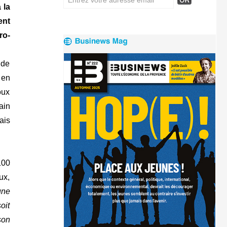
 la
ent
ro-
 de
 en
oux
ain
ais
100
ux,
une
oit
son