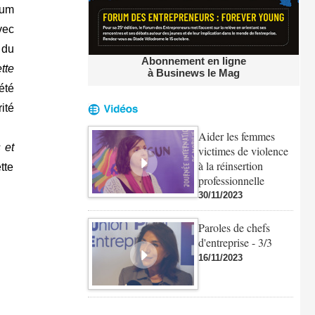
rum
vec
 du
Abonnement en ligne
tte
à Businews le Mag
été
ité
Aider les femmes
 et
victimes de violence
à la réinsertion
tte
professionnelle
30/11/2023
Paroles de chefs
d'entreprise - 3/3
16/11/2023