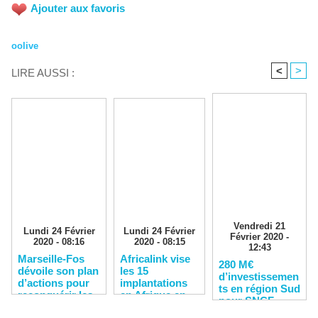
Ajouter aux favoris
oolive
<
>
LIRE AUSSI :
Vendredi 21
Lundi 24 Février
Lundi 24 Février
Février 2020 -
2020 - 08:16
2020 - 08:15
12:43
Marseille-Fos
Africalink vise
280 M€
dévoile son plan
les 15
d’investissemen
d’actions pour
implantations
ts en région Sud
reconquérir les
en Afrique en
pour SNCF
clients
2020
Réseau en 2020