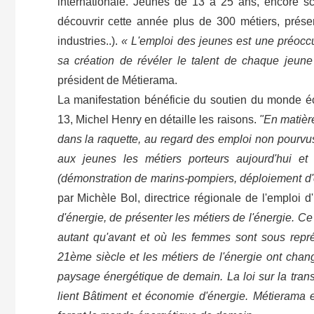
internationale. Jeunes de 13 à 25 ans, encore sc
découvrir cette année plus de 300 métiers, prés
industries..).
« L'emploi des jeunes est une préoccu
sa création de révéler le talent de chaque jeune 
président de Métierama.
La manifestation bénéficie du soutien du monde 
13, Michel Henry en détaille les raisons.
"En matière
dans la raquette, au regard des emploi non pourvus
aux jeunes les métiers porteurs aujourd'hui et
(démonstration de marins-pompiers, déploiement d'e
par Michèle Bol, directrice régionale de l'emploi 
d'énergie, de présenter les métiers de l'énergie. C
autant qu'avant et où les femmes sont sous rep
21ème siècle et les métiers de l'énergie ont chan
paysage énergétique de demain. La loi sur la trans
lient Bâtiment et économie d'énergie. Métierama 