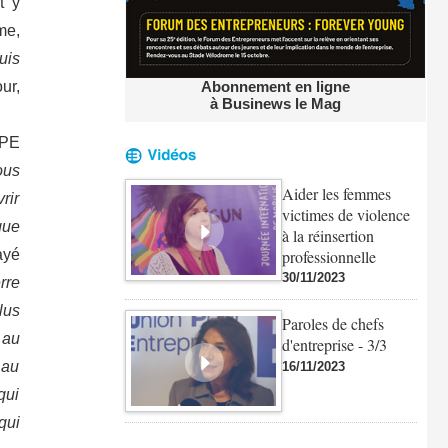
t y
me,
uis
ur,
Abonnement en ligne
à Businews le Mag
UPE
ous
Aider les femmes
rir
victimes de violence
que
à la réinsertion
professionnelle
ayé
30/11/2023
rre
lus
Paroles de chefs
 au
d'entreprise - 3/3
 au
16/11/2023
qui
qui