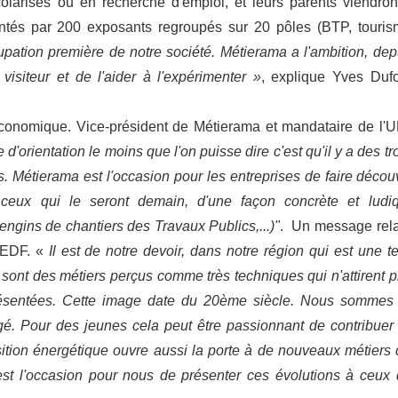
olarisés ou en recherche d'emploi, et leurs parents viendron
entés par 200 exposants regroupés sur 20 pôles (BTP, touris
pation première de notre société. Métierama a l'ambition, dep
visiteur et de l'aider à l'expérimenter »
, explique Yves Dufo
économique. Vice-président de Métierama et mandataire de l'
 d'orientation le moins que l'on puisse dire c'est qu'il y a des tr
. Métierama est l'occasion pour les entreprises de faire découv
 ceux qui le seront demain, d'une façon concrète et ludi
ngins de chantiers des Travaux Publics,...)"
. Un message rel
d'EDF. «
Il est de notre devoir, dans notre région qui est une te
e sont des métiers perçus comme très techniques qui n'attirent p
résentées. Cette image date du 20ème siècle. Nous sommes
gé. Pour des jeunes cela peut être passionnant de contribuer
ition énergétique ouvre aussi la porte à de nouveaux métiers 
est l'occasion pour nous de présenter ces évolutions à ceux 