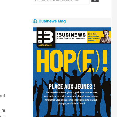
met
ire