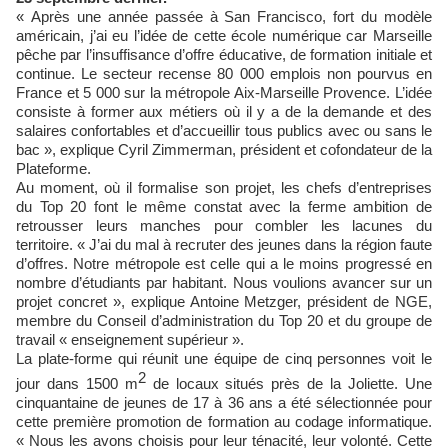
« Après une année passée à San Francisco, fort du modèle
américain, j’ai eu l’idée de cette école numérique car Marseille
pêche par l’insuffisance d’offre éducative, de formation initiale et
continue. Le secteur recense 80 000 emplois non pourvus en
France et 5 000 sur la métropole Aix-Marseille Provence. L’idée
consiste à former aux métiers où il y a de la demande et des
salaires confortables et d’accueillir tous publics avec ou sans le
bac », explique Cyril Zimmerman, président et cofondateur de la
Plateforme.
Au moment, où il formalise son projet, les chefs d’entreprises
du Top 20 font le même constat avec la ferme ambition de
retrousser leurs manches pour combler les lacunes du
territoire. « J’ai du mal à recruter des jeunes dans la région faute
d’offres. Notre métropole est celle qui a le moins progressé en
nombre d’étudiants par habitant. Nous voulions avancer sur un
projet concret », explique Antoine Metzger, président de NGE,
membre du Conseil d’administration du Top 20 et du groupe de
travail « enseignement supérieur ».
La plate-forme qui réunit une équipe de cinq personnes voit le
2
jour dans 1500 m
de locaux situés près de la Joliette. Une
cinquantaine de jeunes de 17 à 36 ans a été sélectionnée pour
cette première promotion de formation au codage informatique.
« Nous les avons choisis pour leur ténacité, leur volonté. Cette