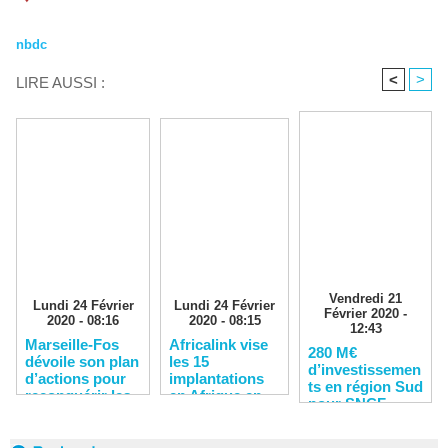
nbdc
<
>
LIRE AUSSI :
Vendredi 21
Lundi 24 Février
Lundi 24 Février
Février 2020 -
2020 - 08:16
2020 - 08:15
12:43
Marseille-Fos
Africalink vise
280 M€
dévoile son plan
les 15
d’investissemen
d’actions pour
implantations
ts en région Sud
reconquérir les
en Afrique en
pour SNCF
clients
2020
Réseau en 2020