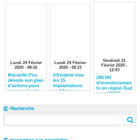
Vendredi 21
Lundi 24 Février
Lundi 24 Février
Février 2020 -
2020 - 08:16
2020 - 08:15
12:43
Marseille-Fos
Africalink vise
280 M€
dévoile son plan
les 15
d’investissemen
d’actions pour
implantations
ts en région Sud
reconquérir les
en Afrique en
pour SNCF
clients
2020
Réseau en 2020