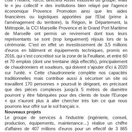
le « jeu collectif » des institutions bien relayé par l’agence
économique Provence Promotion ainsi que les aides
financières ou logistiques apportées par l’Etat (prime à
l’aménagement du territoire), la Région, le Département, la
Métropole, la CCI Marseille Provence et le Grand Port Maritime
de Marseille ont permis un revirement dont tous leurs
représentants se sont (trop longuement) réjouis lors de la
cérémonie. C’est en effet un investissement de 3,5 millions
d’euros en bâtiment et équipements techniques, promis en
2016, qui s’est concrétisé sur la zone de la Feuillane, et entre 60
et 70 emplois (dont une trentaine déjà effectifs), principalement
de chaudronniers et soudeurs, qui doivent s’ajouter d’ici à 2020
sur l’unité. « Cette chaudronnerie complète nos capacités
traditionnelles mais contribue aussi à sécuriser un site où
travaillent 170 personnes » poursuit le dirigeant, en précisant
que des pièces complexes jusqu’à 5 mètres de diamètre
pourront y être fabriquées pour des clients de toute l’Europe
« qui n’auront plus à aller chercher très loin ce que nous
pourrons leur offrir sur le sol français ».
Nouveaux projets
Le groupe de services à l’industrie (ingénierie, conseil,
production, équipements, maintenance…) réalise un chiffre
d’affaires de 407 millions d’euros pour un effectif de 3 865