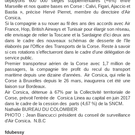
déployons 600 000 sièges supplémentaires (+6%) entre
Marseille et nos quatre bases en Corse : Calvi, Figari, Ajaccio et
Bastia », précise Hervé Pierret, membre du directoire d’Air
Corsica.
Si la compagnie a su nouer au fil des ans des accords avec Air
France, Hop, British Airways et Tunisair pour élargir son réseau,
elle envisage de relier la Toscane et la Sardaigne d’ici deux ans
dans le cadre des nouveaux schémas de desserte de l’île
élaborés par l’Office des Transports de la Corse. Reste à savoir
si ces rotations s’effectueront dans le cadre d’une délégation de
service public.
Premier transporteur aérien de la Corse avec 1,7 million de
passagers, la compagnie tire profit du recul du transport
maritime depuis une dizaine d’années. Air Corsica, qui relie la
Corse à Bruxelles depuis le 26 mars, inaugurera cet été une
liaison sur Bordeaux.
Air Corsica, détenue à 67% par la Collectivité territoriale de
Corse, prévoit l’entrée de Corsica Linea au capital en juin 2017
dans le cadre de la cession des parts (4,67 %) de la SNCM.
Nathalie BUREAU DU COLOMBIER
PHOTO : Jean Biancucci président du conseil de surveillance
d’Air Corsica. N.B.C
fdubessy