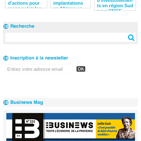
d’investissemen
d’actions pour
implantations
ts en région Sud
reconquérir les
en Afrique en
pour SNCF
clients
2020
Réseau en 2020