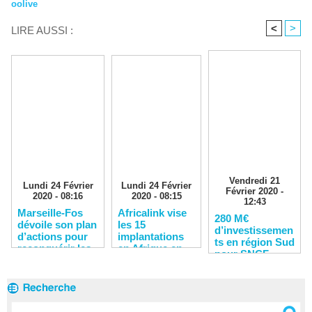
oolive
<
>
LIRE AUSSI :
Vendredi 21
Lundi 24 Février
Lundi 24 Février
Février 2020 -
2020 - 08:16
2020 - 08:15
12:43
Marseille-Fos
Africalink vise
280 M€
dévoile son plan
les 15
d’investissemen
d’actions pour
implantations
ts en région Sud
reconquérir les
en Afrique en
pour SNCF
clients
2020
Réseau en 2020