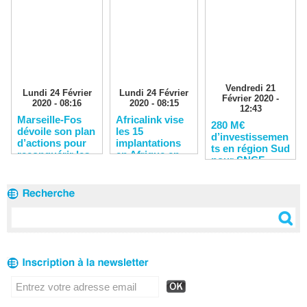
Vendredi 21
Lundi 24 Février
Lundi 24 Février
Février 2020 -
2020 - 08:16
2020 - 08:15
12:43
Marseille-Fos
Africalink vise
280 M€
dévoile son plan
les 15
d’investissemen
d’actions pour
implantations
ts en région Sud
reconquérir les
en Afrique en
pour SNCF
clients
2020
Réseau en 2020