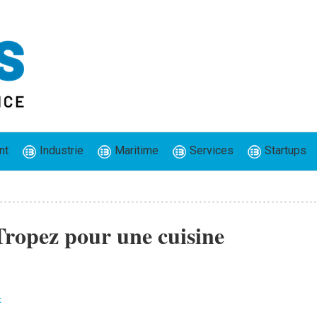
nt
Industrie
Maritime
Services
Startups
-Tropez pour une cuisine
t