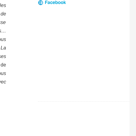
les
 de
sse
és…
ous
 La
ses
 de
ous
vec