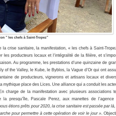
ion " les chefs à Saint-Tropez"
la crise sanitaire, la manifestation, « les chefs à Saint-Trope
les producteurs locaux et l’intégralité de la filière, et s’impo
aison. Au programme, les prestations d’une quinzaine de gra
ly of the Valley, le Kube, le Byblos, la Vague d’Or qui ont assu
ntaine de producteurs, vignerons et artisans locaux et diver
la mythique place des Lices. Une alliance qui a conduit les acte
n charge de la manifestation avec plusieurs associations te
e la presqu’île, Pascale Perez, aux manettes de l’agence
nous étions prêts pour 2020, la crise sanitaire est passée par là,
he pour permettre à cette opération de voir le jour »
. Object