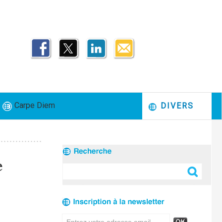
Carpe Diem
DIVERS
e