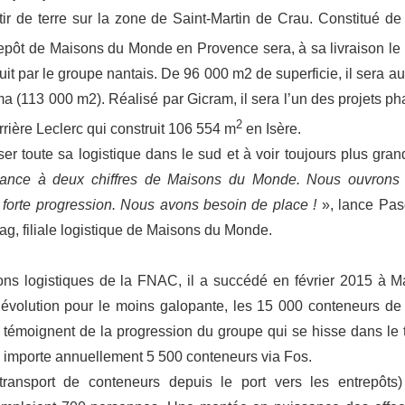
r de terre sur la zone de Saint-Martin de Crau. Constitué de
pôt de Maisons du Monde en Provence sera, à sa livraison le
it par le groupe nantais. De 96 000 m2 de superficie, il sera au
a (113 000 m2). Réalisé par Gicram, il sera l’un des projets ph
2
rrière Leclerc qui construit 106 554 m
en Isère.
er toute sa logistique dans le sud et à voir toujours plus gran
ssance à deux chiffres de Maisons du Monde. Nous ouvrons
orte progression. Nous avons besoin de place !
», lance Pas
g, filiale logistique de Maisons du Monde.
ions logistiques de la FNAC, il a succédé en février 2015 à M
te évolution pour le moins galopante, les 15 000 conteneurs de
témoignent de la progression du groupe qui se hisse dans le 
kea importe annuellement 5 500 conteneurs via Fos.
n (transport de conteneurs depuis le port vers les entrepôts)