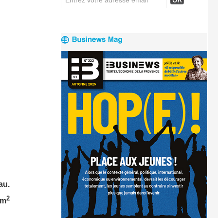
au.
2
 m