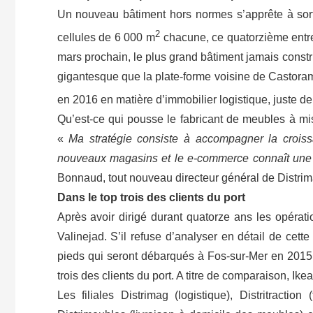
Un nouveau bâtiment hors normes s’apprête à sorti
2
cellules de 6 000 m
chacune, ce quatorzième entre
mars prochain, le plus grand bâtiment jamais constru
gigantesque que la plate-forme voisine de Castoram
en 2016 en matière d’immobilier logistique, juste de
Qu’est-ce qui pousse le fabricant de meubles à mis
«
Ma stratégie consiste à accompagner la croi
nouveaux magasins et le e-commerce connaît une f
Bonnaud, tout nouveau directeur général de Distrima
Dans le top trois des clients du port
Après avoir dirigé durant quatorze ans les opérat
Valinejad. S’il refuse d’analyser en détail de cet
pieds qui seront débarqués à Fos-sur-Mer en 2015 
trois des clients du port. A titre de comparaison, I
Les filiales Distrimag (logistique), Distritractio