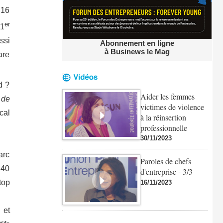
 16
er
 1
ssi
Abonnement en ligne
à Businews le Mag
are
d ?
Aider les femmes
 de
victimes de violence
cal
à la réinsertion
professionnelle
30/11/2023
arc
Paroles de chefs
 40
d'entreprise - 3/3
top
16/11/2023
 et