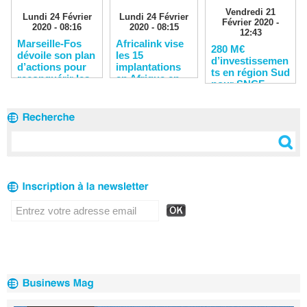
Vendredi 21
Lundi 24 Février
Lundi 24 Février
Février 2020 -
2020 - 08:16
2020 - 08:15
12:43
Marseille-Fos
Africalink vise
280 M€
dévoile son plan
les 15
d’investissemen
d’actions pour
implantations
ts en région Sud
reconquérir les
en Afrique en
pour SNCF
clients
2020
Réseau en 2020