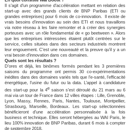
Il s’agit d’un programme d’accélération mettant en relation des
start-up avec des grands clients de BNP Paribas (ETI ou
grandes entreprises) pour 6 mois de co-innovation. Il existe de
vrais besoins d’innovation au sein des ETI et nous travaillons
via notre réseau à les faire remonter et à créer des synergies
porteuses avec un rôle fondamental de « go beetween ». Alors
que les entreprises intéressées étaient plutôt centrées sur le
service, celles situées dans des secteurs industriels montrent
leur engouement. C’est une nouveauté et la preuve qu’il y a un
vrai besoin d’innovation dans ces domaines.
Quels sont les résultats ?
D’ores et déjà, les binômes formés pendant les 3 premières
saisons du programme ont permis 30 co-expérimentations
inédites dans des domaines variés tels que l’e-santé, l’efficacité
énergétique, l’usine du futur ou la data. L’appel à candidature
e
des start-up pour la 4
saison s’est déroulé du 21 mars au 6
mai via un tour de France dans 12 villes étapes : Lille, Grenoble,
Lyon, Massy, Rennes, Paris, Nantes, Toulouse, Montpellier,
Strasbourg, Marseille, Bordeaux. Les start-up sélectionnées
bénéficieront d’une accélération personnalisée à la fois
business et technique. Elles seront hébergées au WAI Paris, le
lieu 100% innovation de BNP Paribas, durant 6 mois à compter
de septembre 2018.