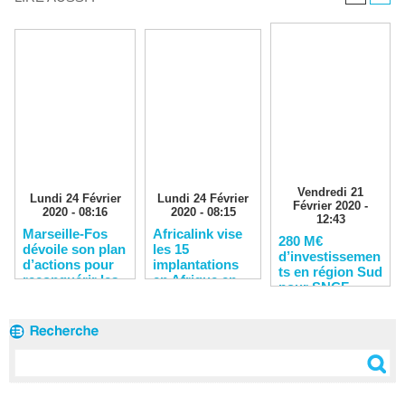
Vendredi 21
Lundi 24 Février
Lundi 24 Février
Février 2020 -
2020 - 08:16
2020 - 08:15
12:43
Marseille-Fos
Africalink vise
280 M€
dévoile son plan
les 15
d’investissemen
d’actions pour
implantations
ts en région Sud
reconquérir les
en Afrique en
pour SNCF
clients
2020
Réseau en 2020