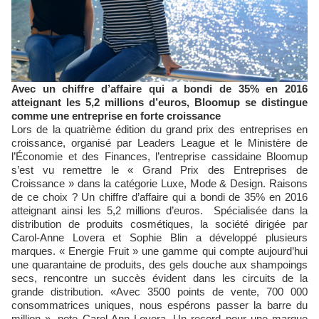
Avec un chiffre d’affaire qui a bondi de 35% en 2016
atteignant les 5,2 millions d’euros, Bloomup se distingue
comme une entreprise en forte croissance
Lors de la quatrième édition du grand prix des entreprises en
croissance, organisé par Leaders League et le Ministère de
l’Économie et des Finances, l’entreprise cassidaine Bloomup
s’est vu remettre le « Grand Prix des Entreprises de
Croissance » dans la catégorie Luxe, Mode & Design. Raisons
de ce choix ? Un chiffre d’affaire qui a bondi de 35% en 2016
atteignant ainsi les 5,2 millions d’euros. Spécialisée dans la
distribution de produits cosmétiques, la société dirigée par
Carol-Anne Lovera et Sophie Blin a développé plusieurs
marques. « Energie Fruit » une gamme qui compte aujourd’hui
une quarantaine de produits, des gels douche aux shampoings
secs, rencontre un succès évident dans les circuits de la
grande distribution. «Avec 3500 points de vente, 700 000
consommatrices uniques, nous espérons passer la barre du
million », note Carol-Ann Lovera. Un record pour une marque