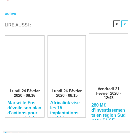
oolive
<
>
LIRE AUSSI :
Vendredi 21
Lundi 24 Février
Lundi 24 Février
Février 2020 -
2020 - 08:16
2020 - 08:15
12:43
Marseille-Fos
Africalink vise
280 M€
dévoile son plan
les 15
d’investissemen
d’actions pour
implantations
ts en région Sud
reconquérir les
en Afrique en
pour SNCF
clients
2020
Réseau en 2020