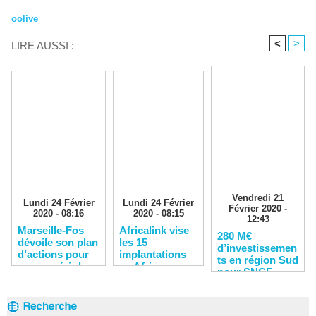
oolive
<
>
LIRE AUSSI :
Vendredi 21
Lundi 24 Février
Lundi 24 Février
Février 2020 -
2020 - 08:16
2020 - 08:15
12:43
Marseille-Fos
Africalink vise
280 M€
dévoile son plan
les 15
d’investissemen
d’actions pour
implantations
ts en région Sud
reconquérir les
en Afrique en
pour SNCF
clients
2020
Réseau en 2020