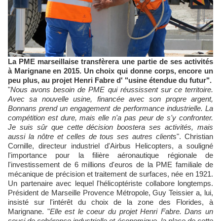
La PME marseillaise transfèrera une partie de ses activités
à Marignane en 2015. Un choix qui donne corps, encore un
peu plus, au projet Henri Fabre d' "usine étendue du futur".
"
Nous avons besoin de PME qui réussissent sur ce territoire.
Avec sa nouvelle usine, financée avec son propre argent,
Bonnans prend un engagement de performance industrielle. La
compétition est dure, mais elle n'a pas peur de s'y confronter.
Je suis sûr que cette décision boostera ses activités, mais
aussi la nôtre et celles de tous ses autres client
s". Christian
Cornille, directeur industriel d'Airbus Helicopters, a souligné
l'importance pour la filière aéronautique régionale de
l'investissement de 6 millions d'euros de la PME familiale de
mécanique de précision et traitement de surfaces, née en 1921.
Un partenaire avec lequel l'hélicoptériste collabore longtemps.
Président de Marseille Provence Métropole, Guy Teissier a, lui,
insisté sur l'intérêt du choix de la zone des Florides, à
Marignane. "
Elle est le coeur du projet Henri Fabre. Dans un
souci de cohérence industrielle et économique, la place de cette