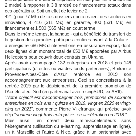
2 mrds€ à rapporter à 3,8 mrds€ de financements totaux dans
ces opérations. Soit un effet de levier de 2.
421 (pour 77 M€) de ces dossiers concernaient des soutiens en
innovation, 4 416 (311 M€) en garantie, 400 (531 M€) en
financement et 1 580 (965 M€) en court terme
Dans le même temps, la banque - qui a bénéficié du transfert de
la gestion des garanties publiques confiées avant à la Coface -
a enregistré 686 M€ d'interventions en assurance export, dont
deux lignes d'un montant total de 650 M€ apportées par Airbus
Helicopters pour couvrir deux contrats en Ukraine.
Après avoir accompagné 132 entreprises en 2018 et pris 149
participations (directes ou via des fonds partenaires), Bpifrance
Provence-Alpes-Côte d'Azur renforce en 2019 son
accompagnement aux entreprises. Ceci se concrétisera à la
rentrée 2019 par le déploiement de la première promotion de
l'Accélérateur Sud (en partenariat avec risingSUD, ex ARII).
"
Notre objectif est d'accompagner trois promotions de soixante
entreprises en trois ans : quinze en 2019, vingt en 2020 et vingt-
cinq en 2021
", commente Pierre Villefranque qui précise avoir
déjà "
soutenu vingt-trois entreprises en accélération en 2018."
Mais aussi, en créant deux mini-accélérateurs sans
hébergement (utilisation du e-learning, apprentissage en ligne),
un à Marseille et l'autre à Nice, grâce à un partenariat avec