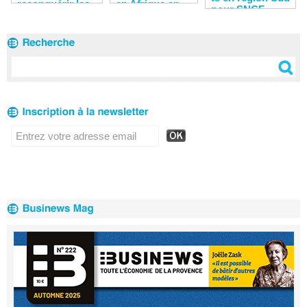
reconquérir les
en Afrique en
pour SNCF
clients
2020
Réseau en 2020