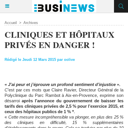
Accueil
>
Archives
CLINIQUES ET HÔPITAUX
PRIVÉS EN DANGER !
Rédigé le Jeudi 12 Mars 2015 par oolive
«
J’ai peur et j’éprouve un profond sentiment d’injustice
».
C
’est par ces mots que Claire Ravier, Directeur Général de la
Polyclinique du Parc Rambot à Aix-en-Provence, exprime son
désarroi
après l’annonce du gouvernement de baisser les
tarifs des cliniques privées de 2,5 % pour l’exercice 2015, et
ceux des hôpitaux publics de 1 %
*
.
«
Cette mesure incompréhensible va plonger, en plus des 25 %
des cliniques en difficulté, 15 % supplémentaires
d’établissements dans le rouge. Cela se traduira par plus de 10