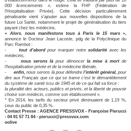
000 licenciements »
, estime la FHP (Fédération de
l’Hospitalisation Privée). Cette décision particulièrement
pénalisante vient s’ajouter aux nouvelles dispositions de la
future Loi Santé, notamment le projet de généralisation du tiers
payant chez les médecins.
«
Alors
,
nous manifestons tous à Paris le 15 mars
»
,
annonce le Docteur Jean Lacoste, pdg de la Polyclinique du
Parc Rambot :
-
tout d’abord
pour marquer notre
solidarité
avec les
médecins,
-
nous serons là
pour dénoncer
la mise à mort
de
l’hospitalisation privée et de la médecine libérale,
-
enfin,
nous serons là pour défendre
l’intérêt général,
pour
dire aux Français que ce qui se trame c’est le
démantèlement
du système de santé issu de 1945 et de ce qui fait sa force
:
la pluralité des acteurs, publics et privés, et la liberté de pouvoir
choisir son médecin, comme son établissement ».
*
En 2014, les tarifs du secteur privé diminuaient de 1,19 %,
ceux du public de 0,35 %.
Contact Presse : AGENCE PRESSVOX - Françoise Pierucci
-
04 91 57 71 84 -
pierucci@pressvox.com
oolive