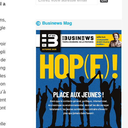
I a
ns,
gle
oir
pli
 de
ing
les
ion
’à
ent
ont
lle