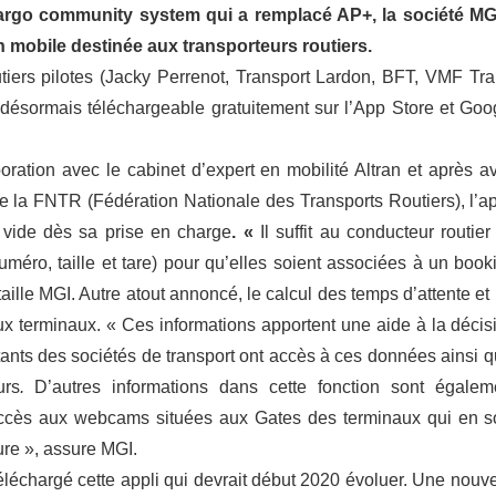
argo community system qui a remplacé AP+, la société MG
n mobile destinée aux transporteurs routiers.
tiers pilotes (Jacky Perrenot, Transport Lardon, BFT, VMF Tra
 désormais téléchargeable gratuitement sur l’App Store et Goo
oration avec le cabinet d’expert en mobilité Altran et après av
e la FNTR (Fédération Nationale des Transports Routiers), l’ap
 vide dès sa prise en charge
. «
Il suffit au conducteur routier
éro, taille et tare) pour qu’elles soient associées à un book
étaille MGI. Autre atout annoncé, le calcul des temps d’attente et 
aux terminaux. « Ces informations apportent une aide à la décis
ants des sociétés de transport ont accès à ces données ainsi qu
urs
.
D’autres informations dans cette fonction sont égalem
’accès aux webcams situées aux Gates des terminaux qui en s
ture », assure MGI.
téléchargé cette appli qui devrait début 2020 évoluer. Une nouve