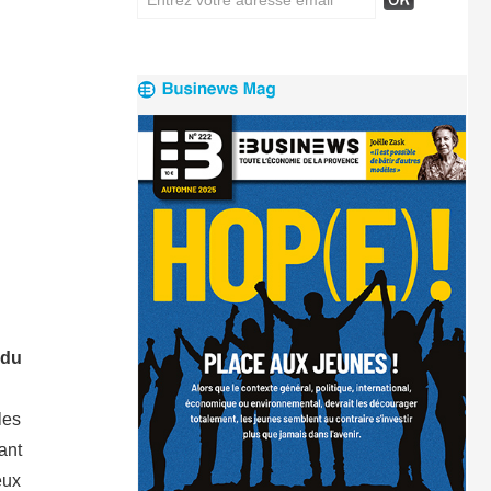
 du
les
ant
eux