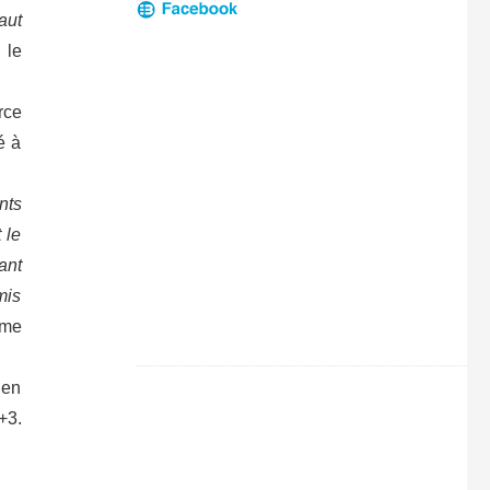
faut
 le
rce
é à
nts
 le
ant
mis
ème
 en
+3.