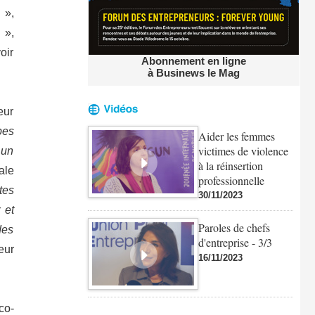
 »,
»,
oir
Abonnement en ligne
à Businews le Mag
eur
pes
Aider les femmes
victimes de violence
 un
à la réinsertion
ale
professionnelle
tes
30/11/2023
 et
Paroles de chefs
des
d'entreprise - 3/3
eur
16/11/2023
co-