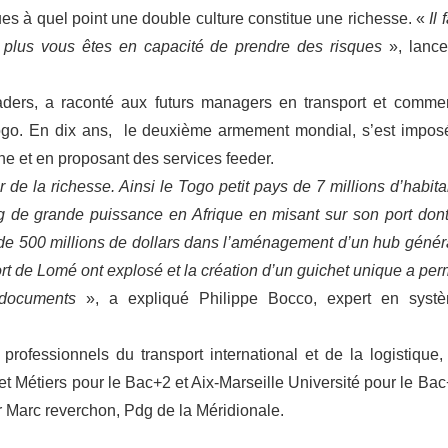
es à quel point une double culture constitue une richesse. «
Il 
e, plus vous êtes en capacité de prendre des risques
», lance
aders, a raconté aux futurs managers en transport et comme
Togo. En dix ans, le deuxième armement mondial, s’est impos
ne et en proposant des services feeder.
de la richesse. Ainsi le Togo petit pays de 7 millions d’habita
ng de grande puissance en Afrique en misant sur son port dont
lus de 500 millions de dollars dans l’aménagement d’un hub génér
ort de Lomé ont explosé et la création d’un guichet unique a per
 documents
», a expliqué Philippe Bocco, expert en syst
 professionnels du transport international et de la logistique,
et Métiers pour le Bac+2 et Aix-Marseille Université pour le Bac
 Marc reverchon, Pdg de la Méridionale.