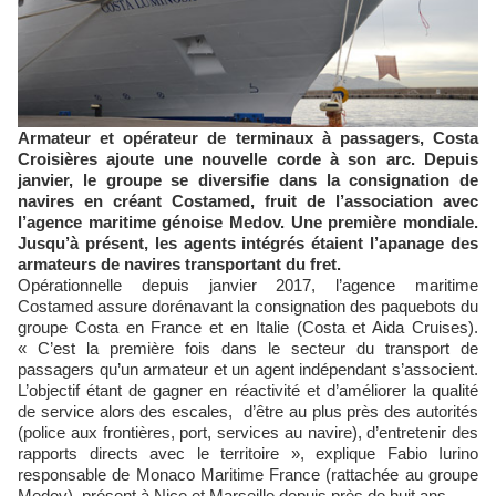
Armateur et opérateur de terminaux à passagers, Costa
Croisières ajoute une nouvelle corde à son arc. Depuis
janvier, le groupe se diversifie dans la consignation de
navires en créant Costamed, fruit de l’association avec
l’agence maritime génoise Medov. Une première mondiale.
Jusqu’à présent, les agents intégrés étaient l’apanage des
armateurs de navires transportant du fret.
Opérationnelle depuis janvier 2017, l’agence maritime
Costamed assure dorénavant la consignation des paquebots du
groupe Costa en France et en Italie (Costa et Aida Cruises).
« C’est la première fois dans le secteur du transport de
passagers qu’un armateur et un agent indépendant s’associent.
L’objectif étant de gagner en réactivité et d’améliorer la qualité
de service alors des escales, d’être au plus près des autorités
(police aux frontières, port, services au navire), d’entretenir des
rapports directs avec le territoire », explique Fabio Iurino
responsable de Monaco Maritime France (rattachée au groupe
Medov), présent à Nice et Marseille depuis près de huit ans.