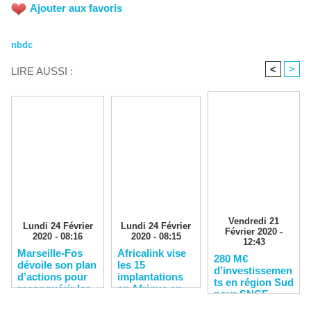
Ajouter aux favoris
nbdc
<
>
LIRE AUSSI :
Vendredi 21
Lundi 24 Février
Lundi 24 Février
Février 2020 -
2020 - 08:16
2020 - 08:15
12:43
Marseille-Fos
Africalink vise
280 M€
dévoile son plan
les 15
d’investissemen
d’actions pour
implantations
ts en région Sud
reconquérir les
en Afrique en
pour SNCF
clients
2020
Réseau en 2020