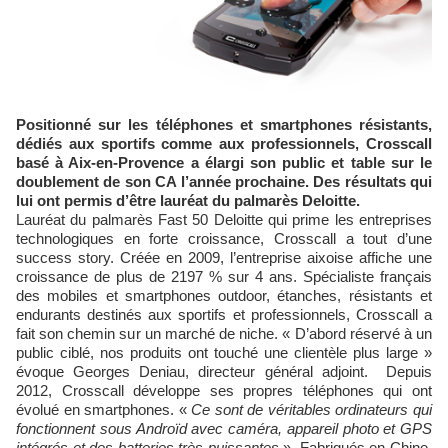
Positionné sur les téléphones et smartphones résistants,
dédiés aux sportifs comme aux professionnels, Crosscall
basé à Aix-en-Provence a élargi son public et table sur le
doublement de son CA l’année prochaine. Des résultats qui
lui ont permis d’être lauréat du palmarès Deloitte.
Lauréat du palmarès Fast 50 Deloitte qui prime les entreprises
technologiques en forte croissance, Crosscall a tout d’une
success story. Créée en 2009, l’entreprise aixoise affiche une
croissance de plus de 2197 % sur 4 ans. Spécialiste français
des mobiles et smartphones outdoor, étanches, résistants et
endurants destinés aux sportifs et professionnels, Crosscall a
fait son chemin sur un marché de niche. « D’abord réservé à un
public ciblé, nos produits ont touché une clientèle plus large »
évoque Georges Deniau, directeur général adjoint. Depuis
2012, Crosscall développe ses propres téléphones qui ont
évolué en smartphones. «
Ce sont de véritables ordinateurs qui
fonctionnent sous Androïd avec caméra, appareil photo et GPS
intégrés et des batteries très puissantes
». Fabriqués en Chine,