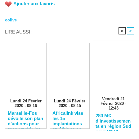
Ajouter aux favoris
oolive
<
>
LIRE AUSSI :
Vendredi 21
Lundi 24 Février
Lundi 24 Février
Février 2020 -
2020 - 08:16
2020 - 08:15
12:43
Marseille-Fos
Africalink vise
280 M€
dévoile son plan
les 15
d’investissemen
d’actions pour
implantations
ts en région Sud
reconquérir les
en Afrique en
pour SNCF
clients
2020
Réseau en 2020