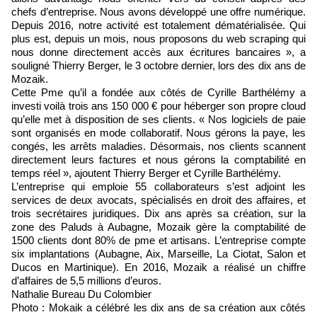
chefs d’entreprise. Nous avons développé une offre numérique.
Depuis 2016, notre activité est totalement dématérialisée. Qui
plus est, depuis un mois, nous proposons du web scraping qui
nous donne directement accès aux écritures bancaires », a
souligné Thierry Berger, le 3 octobre dernier, lors des dix ans de
Mozaik.
Cette Pme qu’il a fondée aux côtés de Cyrille Barthélémy a
investi voilà trois ans 150 000 € pour héberger son propre cloud
qu’elle met à disposition de ses clients. « Nos logiciels de paie
sont organisés en mode collaboratif. Nous gérons la paye, les
congés, les arrêts maladies. Désormais, nos clients scannent
directement leurs factures et nous gérons la comptabilité en
temps réel », ajoutent Thierry Berger et Cyrille Barthélémy.
L’entreprise qui emploie 55 collaborateurs s’est adjoint les
services de deux avocats, spécialisés en droit des affaires, et
trois secrétaires juridiques. Dix ans après sa création, sur la
zone des Paluds à Aubagne, Mozaik gère la comptabilité de
1500 clients dont 80% de pme et artisans. L’entreprise compte
six implantations (Aubagne, Aix, Marseille, La Ciotat, Salon et
Ducos en Martinique). En 2016, Mozaik a réalisé un chiffre
d’affaires de 5,5 millions d’euros.
Nathalie Bureau Du Colombier
Photo : Mokaik a célébré les dix ans de sa création aux côtés