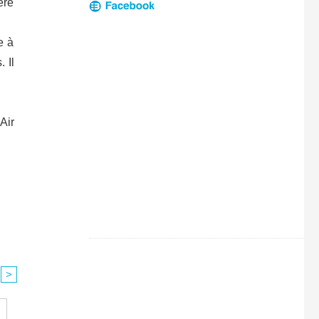
ère
e à
 Il
Air
>