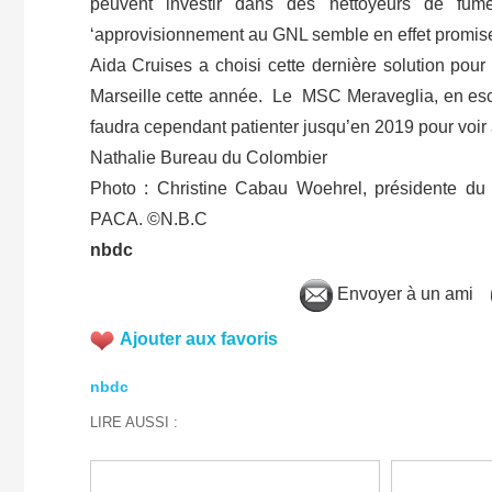
peuvent investir dans des nettoyeurs de fumé
‘approvisionnement au GNL semble en effet promise 
Aida Cruises a choisi cette dernière solution pou
Marseille cette année. Le MSC Meraveglia, en escal
faudra cependant patienter jusqu’en 2019 pour voir
Nathalie Bureau du Colombier
Photo : Christine Cabau Woehrel, présidente du d
PACA. ©N.B.C
nbdc
Envoyer à un ami
Ajouter aux favoris
nbdc
LIRE AUSSI :