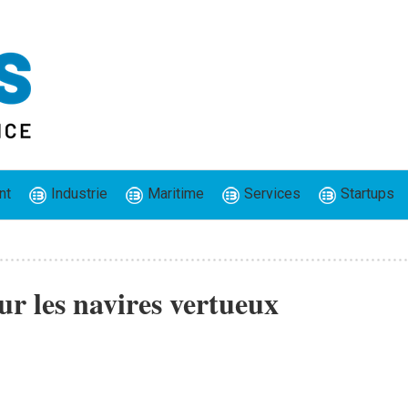
nt
Industrie
Maritime
Services
Startups
ur les navires vertueux