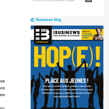
une
ace
ion
les