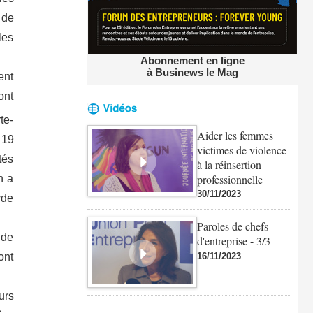
 de
les
Abonnement en ligne
à Businews le Mag
ent
ont
te-
Aider les femmes
 19
victimes de violence
tés
à la réinsertion
professionnelle
n a
30/11/2023
yde
Paroles de chefs
 de
d'entreprise - 3/3
ont
16/11/2023
urs