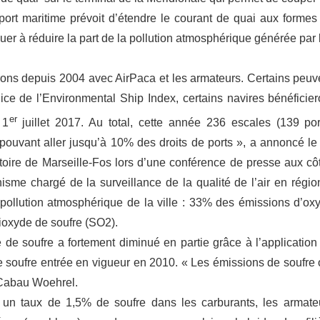
port maritime prévoit d’étendre le courant de quai aux formes
ibuer à réduire la part de la pollution atmosphérique générée par 
rons depuis 2004 avec AirPaca et les armateurs. Certains peuv
ice de l’Environmental Ship Index, certains navires bénéficier
er
 1
juillet 2017. Au total, cette année 236 escales (139 por
pouvant aller jusqu’à 10% des droits de ports », a annoncé le
toire de Marseille-Fos lors d’une conférence de presse aux cô
sme chargé de la surveillance de la qualité de l’air en régio
a pollution atmosphérique de la ville : 33% des émissions d’ox
ioxyde de soufre (SO2).
de soufre a fortement diminué en partie grâce à l’application
ve soufre entrée en vigueur en 2010. « Les émissions de soufre 
 Cabau Woehrel.
un taux de 1,5% de soufre dans les carburants, les armate