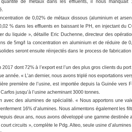
quantité de métaux dans les effluents, il nous manquait
é.
ncentration de 0,02% de métaux dissous (aluminium et arseni
0,02 % dans les effluents en baissant le PH, en injectant du 
er du liquide », détaille Eric Duchenne, directeur des opératio
ns de 5mg/l la concentration en aluminium et de réduire de 0
 solides seront ensuite réinjectés dans le process de fabrication
n 2017 dont 72% à l’export est l’un des plus gros clients du port
 année. « L’an dernier, nous avons triplé nos exportations vers
tière première de l’usine, est importée depuis la Guinée vers F
l Carfos jusqu’à l’usine acheminant 3000 tonnes.
on avec des alumines de spécialité. « Nous apportons une val
renferment 16% d’alumines. Nous alimentons également les filt
e. Depuis deux ans, nous avons développé une gamme destinée 
 court circuits », complète le Pdg. Alteo, seule usine d’alumines