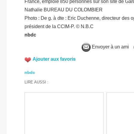
France, emploie 850 personnes sur son site de Gar
Nathalie BUREAU DU COLOMBIER
Photo : De g. à dte : Eric Duchenne, directeur des o
président de la CCIM-P. © N.B.C
nbdc
Envoyer à un ami
Ajouter aux favoris
nbdc
LIRE AUSSI :