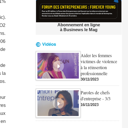
 1%
c).
Abonnement en ligne
CO2
à Businews le Mag
ns.
,06
 de
Aider les femmes
victimes de violence
 de
à la réinsertion
professionnelle
 la
30/11/2023
os.
Paroles de chefs
eur
d'entreprise - 3/3
16/11/2023
res
aux
 en