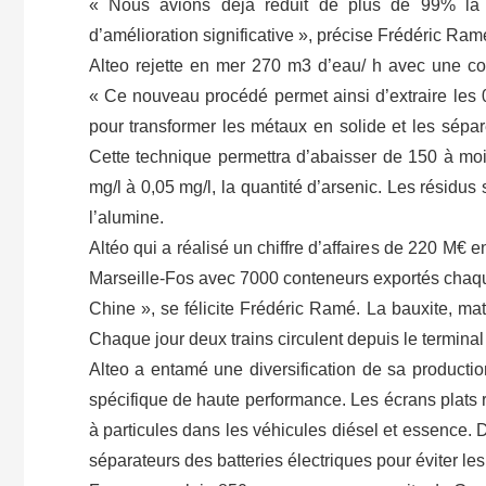
« Nous avions déjà réduit de plus de 99% la 
d’amélioration significative », précise Frédéric Ram
Alteo rejette en mer 270 m3 d’eau/ h avec une co
« Ce nouveau procédé permet ainsi d’extraire les 
pour transformer les métaux en solide et les sépar
Cette technique permettra d’abaisser de 150 à moi
mg/l à 0,05 mg/l, la quantité d’arsenic. Les résidus
l’alumine.
Altéo qui a réalisé un chiffre d’affaires de 220 M€ e
Marseille-Fos avec 7000 conteneurs exportés chaque
Chine », se félicite Frédéric Ramé. La bauxite, ma
Chaque jour deux trains circulent depuis le termina
Alteo a entamé une diversification de sa producti
spécifique de haute performance. Les écrans plats 
à particules dans les véhicules diésel et essenc
séparateurs des batteries électriques pour éviter les