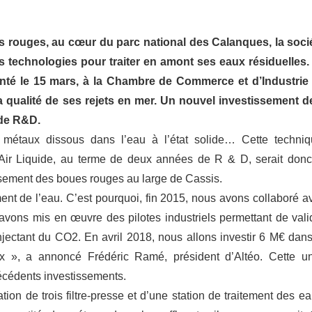
 rouges, au cœur du parc national des Calanques, la soci
s technologies pour traiter en amont ses eaux résiduelles.
enté le 15 mars, à la Chambre de Commerce et d’Industrie
 qualité de ses rejets en mer. Un nouvel investissement d
 de R&D.
 métaux dissous dans l’eau à l’état solide… Cette techniq
Air Liquide, au terme de deux années de R & D, serait donc
ersement des boues rouges au large de Cassis.
nt de l’eau. C’est pourquoi, fin 2015, nous avons collaboré a
avons mis en œuvre des pilotes industriels permettant de vali
injectant du CO2. En avril 2018, nous allons investir 6 M€ dans
ux », a annoncé Frédéric Ramé, président d’Altéo. Cette un
écédents investissements.
ion de trois filtre-presse et d’une station de traitement des ea