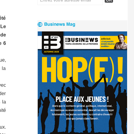
été
 Le
 de
e 6
ue,
 la
vec
der
 la
ité
ux.