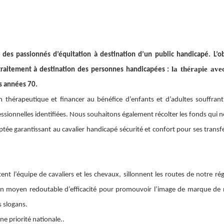
s passionnés d’équitation à destination d’un public handicapé. L’o
la thérapie ave
traitement à destination des personnes handicapées :
s années 70.
n thérapeutique et financer au bénéfice d’enfants et d’adultes souffran
ssionnelles identifiées. Nous souhaitons également récolter les fonds qui 
ée garantissant au cavalier handicapé sécurité et confort pour ses transf
t l’équipe de cavaliers et les chevaux, sillonnent les routes de notre ré
t un moyen redoutable d’efficacité pour promouvoir l’image de marque de
s slogans.
ne priorité nationale..