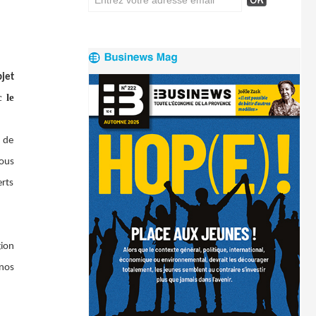
bjet
c le
t de
nous
erts
gion
 nos