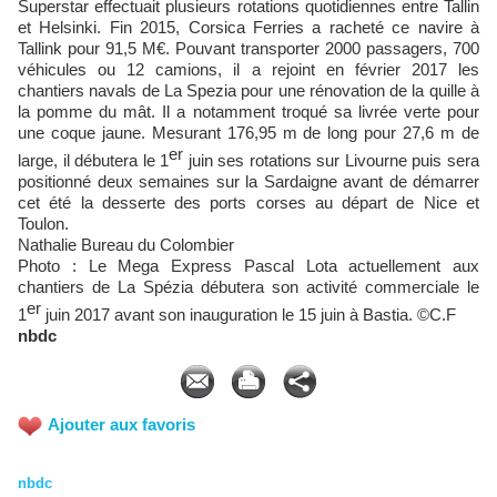
Superstar effectuait plusieurs rotations quotidiennes entre Tallin
et Helsinki. Fin 2015, Corsica Ferries a racheté ce navire à
Tallink pour 91,5 M€. Pouvant transporter 2000 passagers, 700
véhicules ou 12 camions, il a rejoint en février 2017 les
chantiers navals de La Spezia pour une rénovation de la quille à
la pomme du mât. Il a notamment troqué sa livrée verte pour
une coque jaune. Mesurant 176,95 m de long pour 27,6 m de
er
large, il débutera le 1
juin ses rotations sur Livourne puis sera
positionné deux semaines sur la Sardaigne avant de démarrer
cet été la desserte des ports corses au départ de Nice et
Toulon.
Nathalie Bureau du Colombier
Photo : Le Mega Express Pascal Lota actuellement aux
chantiers de La Spézia débutera son activité commerciale le
er
1
juin 2017 avant son inauguration le 15 juin à Bastia. ©C.F
nbdc
Ajouter aux favoris
nbdc