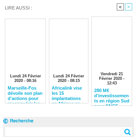
<
>
LIRE AUSSI :
Vendredi 21
Lundi 24 Février
Lundi 24 Février
Février 2020 -
2020 - 08:16
2020 - 08:15
12:43
Marseille-Fos
Africalink vise
280 M€
dévoile son plan
les 15
d’investissemen
d’actions pour
implantations
ts en région Sud
reconquérir les
en Afrique en
pour SNCF
clients
2020
Réseau en 2020