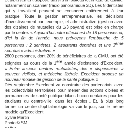
notamment un scanner (radio panoramique 3D). Les 8 dentistes
qui y travaillent peuvent se consacrer entièrement à leur
pratique. Toute la gestion entrepreneuriale, les décisions
d’investissement par exemple, et administrative (gestion avec
des dizaines de mutuelles du 1/3 payant) est prise en charge
par le centre. «
Aujourd’hui notre effectif est de 18 personnes et,
d’ici la fin de l’année, nous prévoyons l’embauche de 5
ème
personnes : 2 dentistes, 2 assistants dentaires et une 3
secrétaire administrative.
»
2800 personnes, dont 20% de bénéficiaires de la CMU, ont été
ère
soignées au cours de la 1
année d’existence d’Exceldent.
«
Entre anciens centres mutualistes, des « dispensaires »
souvent vieillots, et médecine libérale, Exceldent propose un
nouveau modèle de gestion de la santé publique.
»
Dès septembre Exceldent va construire des partenariats avec
les collectivités territoriales pour mener des actions ciblées et
permanentes de santé publique bilans bucco-dentaires pour les
étudiants du centre-ville, dans les écoles,…Et, à plus long
terme, un centre d’ophtalmologie va voir le jour, sur le même
modèle qu’Exceldent.
Sylvie Martin
Photo © SM