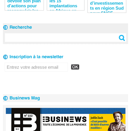
dévoile son plan
les 15
d’investissemen
d’actions pour
implantations
ts en région Sud
reconquérir les
en Afrique en
pour SNCF
clients
2020
Réseau en 2020